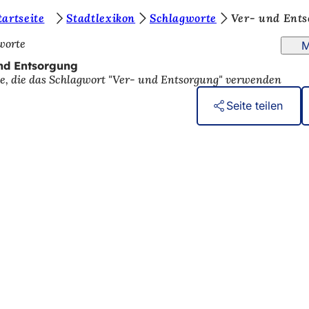
tartseite
Stadtlexikon
Schlagworte
Ver- und Ent
worte
M
nd Entsorgung
ge, die das Schlagwort "Ver- und Entsorgung" verwenden
Seite teilen
eistungen
ngs­kalender
ur Webseite
einstellungen
dingungen