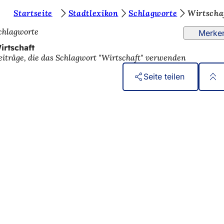
S
Startseite
Stadtlexikon
Schlagworte
Wirtscha
chlagworte
Merke
irtschaft
eiträge, die das Schlagwort "Wirtschaft" verwenden
b
Seite teilen
eistungen
n
ngs­kalender
d
ur Webseite
n
einstellungen
dingungen