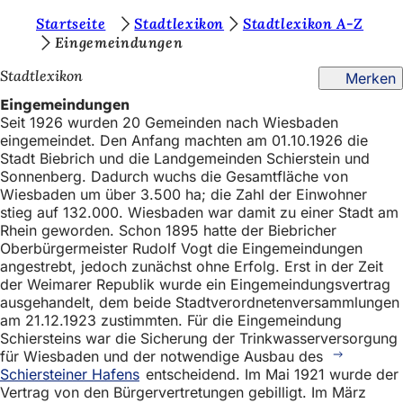
S
Startseite
Stadtlexikon
Stadtlexikon A-Z
Inhalt anspringen
Eingemeindungen
i
Stadtlexikon
Merken
e
Eingemeindungen
b
Seit 1926 wurden 20 Gemeinden nach Wiesbaden
e
eingemeindet. Den Anfang machten am 01.10.1926 die
Stadt Biebrich und die Landgemeinden Schierstein und
f
Sonnenberg. Dadurch wuchs die Gesamtfläche von
i
Wiesbaden um über 3.500 ha; die Zahl der Einwohner
stieg auf 132.000. Wiesbaden war damit zu einer Stadt am
n
Rhein geworden. Schon 1895 hatte der Biebricher
d
Oberbürgermeister Rudolf Vogt die Eingemeindungen
angestrebt, jedoch zunächst ohne Erfolg. Erst in der Zeit
e
der Weimarer Republik wurde ein Eingemeindungsvertrag
ausgehandelt, dem beide Stadtverordnetenversammlungen
n
am 21.12.1923 zustimmten. Für die Eingemeindung
s
Schiersteins war die Sicherung der Trinkwasserversorgung
für Wiesbaden und der notwendige Ausbau des
i
Schiersteiner Hafens
entscheidend. Im Mai 1921 wurde der
c
Vertrag von den Bürgervertretungen gebilligt. Im März