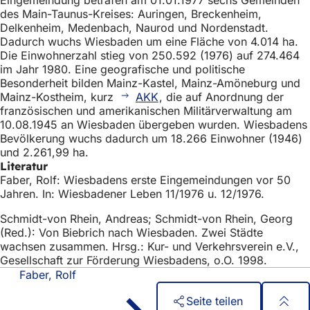
des Main-Taunus-Kreises: Auringen, Breckenheim,
Delkenheim, Medenbach, Naurod und Nordenstadt.
Dadurch wuchs Wiesbaden um eine Fläche von 4.014 ha.
Die Einwohnerzahl stieg von 250.592 (1976) auf 274.464
im Jahr 1980. Eine geografische und politische
Besonderheit bilden Mainz-Kastel, Mainz-Amöneburg und
Mainz-Kostheim, kurz
AKK
, die auf Anordnung der
französischen und amerikanischen Militärverwaltung am
10.08.1945 an Wiesbaden übergeben wurden. Wiesbadens
Bevölkerung wuchs dadurch um 18.266 Einwohner (1946)
und 2.261,99 ha.
Literatur
Faber, Rolf: Wiesbadens erste Eingemeindungen vor 50
Jahren. In: Wiesbadener Leben 11/1976 u. 12/1976.
Schmidt-von Rhein, Andreas; Schmidt-von Rhein, Georg
(Red.): Von Biebrich nach Wiesbaden. Zwei Städte
wachsen zusammen. Hrsg.: Kur- und Verkehrsverein e.V.,
Gesellschaft zur Förderung Wiesbadens, o.O. 1998.
Faber, Rolf
Seite teilen