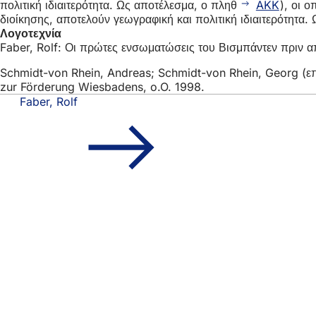
πολιτική ιδιαιτερότητα. Ως αποτέλεσμα, ο πληθ
AKK
), οι 
διοίκησης, αποτελούν γεωγραφική και πολιτική ιδιαιτερότητα
Λογοτεχνία
Faber, Rolf: Οι πρώτες ενσωματώσεις του Βισμπάντεν πριν α
Schmidt-von Rhein, Andreas; Schmidt-von Rhein, Georg (επι
zur Förderung Wiesbadens, o.O. 1998.
Faber, Rolf
Περιοχή
Γρήγορη πρόσβασ
ποδιών
Όλες οι υπη
Ημερολόγιο
Γραφείο πο
Ανατροφοδότ
Νομικά θέματα