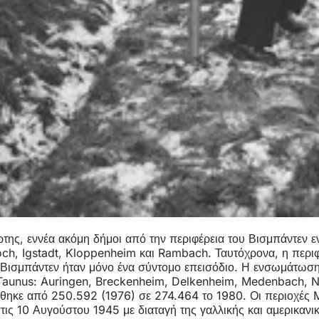
της, εννέα ακόμη δήμοι από την περιφέρεια του Βισμπάντεν 
och, Igstadt, Kloppenheim και Rambach. Ταυτόχρονα, η περι
 Βισμπάντεν ήταν μόνο ένα σύντομο επεισόδιο. Η ενσωμάτωσ
-Taunus: Auringen, Breckenheim, Delkenheim, Medenbach, N
ξήθηκε από 250.592 (1976) σε 274.464 το 1980. Οι περιοχέ
τις 10 Αυγούστου 1945 με διαταγή της γαλλικής και αμερικανι