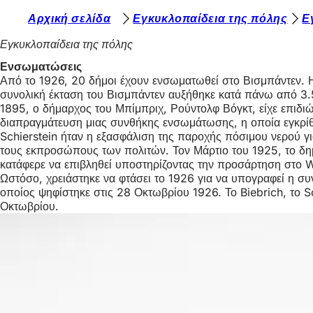
Β
Αρχική σελίδα
Εγκυκλοπαίδεια της πόλης
Ε
Μετάβαση στο περιεχόμενο
ρ
Εγκυκλοπαίδεια της πόλης
ί
Ενσωματώσεις
Από το 1926, 20 δήμοι έχουν ενσωματωθεί στο Βισμπάντεν. Η 
σ
συνολική έκταση του Βισμπάντεν αυξήθηκε κατά πάνω από 3.50
κ
1895, ο δήμαρχος του Μπίμπριχ, Ρούντολφ Βόγκτ, είχε επιδιώ
διαπραγμάτευση μιας συνθήκης ενσωμάτωσης, η οποία εγκρίθ
ε
Schierstein ήταν η εξασφάλιση της παροχής πόσιμου νερού γ
σ
τους εκπροσώπους των πολιτών. Τον Μάρτιο του 1925, το δημο
κατάφερε να επιβληθεί υποστηρίζοντας την προσάρτηση στο 
τ
Ωστόσο, χρειάστηκε να φτάσει το 1926 για να υπογραφεί η σ
ε
οποίος ψηφίστηκε στις 28 Οκτωβρίου 1926. Το Biebrich, το
Οκτωβρίου.
ε
δ
ώ
: