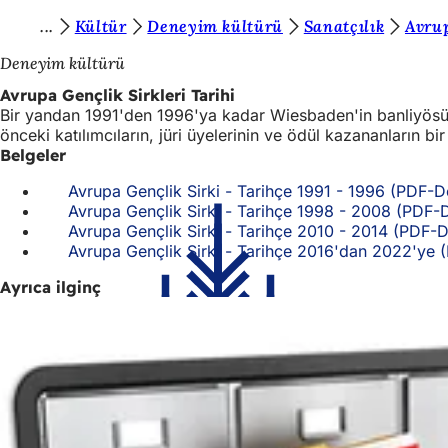
B
Kültür
Deneyim kültürü
Sanatçılık
Avrup
İçeriğe atla
u
Deneyim kültürü
r
Avrupa Gençlik Sirkleri Tarihi
Bir yandan 1991'den 1996'ya kadar Wiesbaden'in banliyösü 
a
önceki katılımcıların, jüri üyelerinin ve ödül kazananların bi
d
Belgeler
a
Avrupa Gençlik Sirki - Tarihçe 1991 - 1996
PDF
-D
Avrupa Gençlik Sirki - Tarihçe 1998 - 2008
PDF
-
s
Avrupa Gençlik Sirki - Tarihçe 2010 - 2014
PDF
-
ı
Avrupa Gençlik Sirki - Tarihçe 2016'dan 2022'ye
n
Ayrıca ilginç
ı
z
: