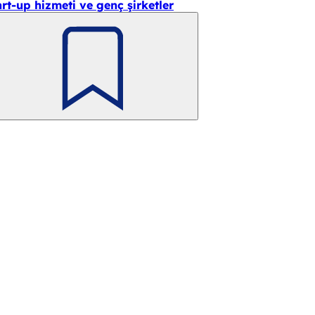
art-up hizmeti ve genç şirketler
Unutmayın