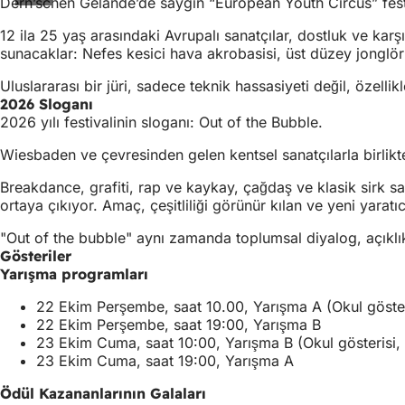
Dern’schen Gelände’de saygın “European Youth Circus” festi
12 ila 25 yaş arasındaki Avrupalı sanatçılar, dostluk ve kar
sunacaklar: Nefes kesici hava akrobasisi, üst düzey jonglör
Uluslararası bir jüri, sadece teknik hassasiyeti değil, özellikl
2026 Sloganı
2026 yılı festivalinin sloganı: Out of the Bubble.
Wiesbaden ve çevresinden gelen kentsel sanatçılarla birlikte f
Breakdance, grafiti, rap ve kaykay, çağdaş ve klasik sirk san
ortaya çıkıyor. Amaç, çeşitliliği görünür kılan ve yeni yara
"Out of the bubble" aynı zamanda toplumsal diyalog, açıklık
Gösteriler
Yarışma programları
22 Ekim Perşembe, saat 10.00, Yarışma A (Okul gösteris
22 Ekim Perşembe, saat 19:00, Yarışma B
23 Ekim Cuma, saat 10:00, Yarışma B (Okul gösterisi, g
23 Ekim Cuma, saat 19:00, Yarışma A
Ödül Kazananlarının Galaları