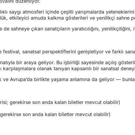
valini düzenliyor.
şılıklı saygı atmosferi içinde çeşitli yarışmalarda yetenekle
lük, etkileyici amuda kalkma gösterileri ve yenilikçi sahne 
e de sahneye çıkan sanatçıların yaratıcılığını, yenilikçiliğini,
estival, sanatsal perspektiflerini genişletiyor ve farklı sana
atıyla bir araya geliyor. Bu işbirliği sayesinde açılış göster
tıcı karşılaşmalara olanak tanıyan kapsamlı bir sanatsal dene
 ve Avrupa’da birlikte yaşama anlamına da geliyor — bunlar,
i; gerekirse son anda kalan biletler mevcut olabilir)
erekirse son anda kalan biletler mevcut olabilir)