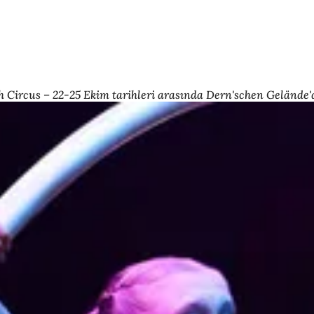
 Circus – 22-25 Ekim tarihleri arasında Dern'schen Gelände'de!