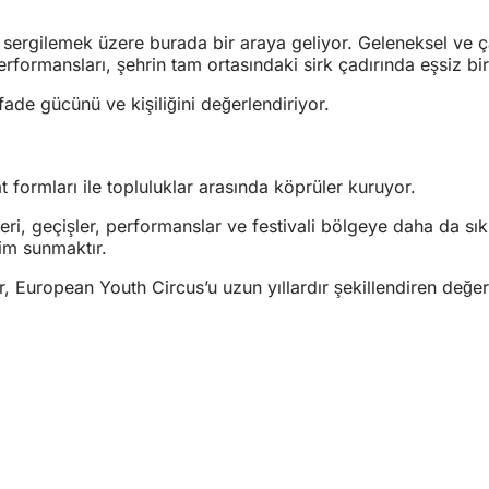
rini sergilemek üzere burada bir araya geliyor. Geleneksel v
performansları, şehrin tam ortasındaki sirk çadırında eşsiz 
 ifade gücünü ve kişiliğini değerlendiriyor.
t formları ile topluluklar arasında köprüler kuruyor.
ileri, geçişler, performanslar ve festivali bölgeye daha da s
yim sunmaktır.
 European Youth Circus’u uzun yıllardır şekillendiren değerl