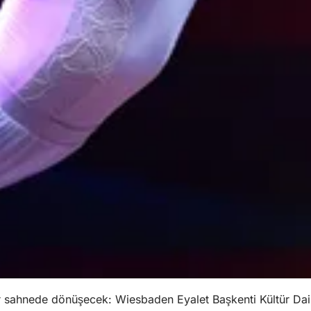
ir sahnede dönüşecek: Wiesbaden Eyalet Başkenti Kültür Dai