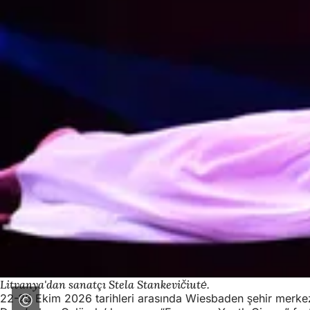
Litvanya'dan sanatçı Stela Stankevičiutė.
22-25 Ekim 2026 tarihleri arasında Wiesbaden şehir merkezi