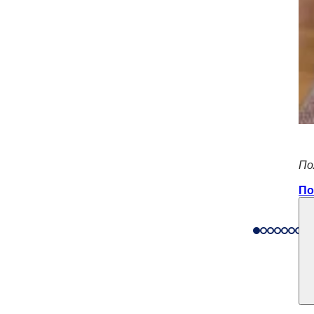
Πο
Πο
η
ρεσίες