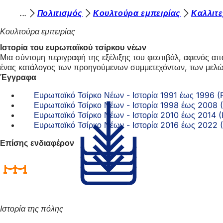
Β
Πολιτισμός
Κουλτούρα εμπειρίας
Καλλιτε
Μετάβαση στο περιεχόμενο
ρ
Κουλτούρα εμπειρίας
ί
Ιστορία του ευρωπαϊκού τσίρκου νέων
Μια σύντομη περιγραφή της εξέλιξης του φεστιβάλ, αφενός α
σ
ένας κατάλογος των προηγούμενων συμμετεχόντων, των μελών 
κ
Έγγραφα
ε
Ευρωπαϊκό Τσίρκο Νέων - Ιστορία 1991 έως 1996
Ευρωπαϊκό Τσίρκο Νέων - Ιστορία 1998 έως 2008
σ
Ευρωπαϊκό Τσίρκο Νέων - Ιστορία 2010 έως 2014
τ
Ευρωπαϊκό Τσίρκο Νέων - Ιστορία 2016 έως 2022
ε
Επίσης ενδιαφέρον
ε
δ
ώ
:
Ιστορία της πόλης