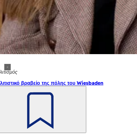
λιτισμός
λιτιστικό βραβείο της πόλης του Wiesbaden
Θυμηθείτε
το