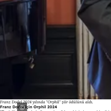
Franz Dodel 2024 yılında "Orphil" şiir ödülünü aldı.
Franz Dodel için Orphil 2024