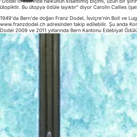
"Dodel'in eserinde haikunun kısaltılmış biçimi, uzun bir şiirin
ütopiktir. Bu ütopya ödüle layıktır" diyor Carolin Callies (ş
1949'da Bern'de doğan Franz Dodel, İsviçre'nin Boll ve Lugn
www.franzdodel.ch adresinden takip edilebilir. Şu anda Korr
Dodel 2009 ve 2011 yıllarında Bern Kantonu Edebiyat Ödülü i