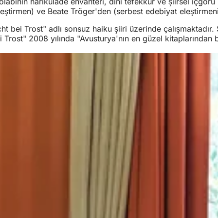
abının harikulade envanteri, dini tefekkür ve şiirsel içgörü ile
eleştirmen) ve Beate Tröger'den (serbest edebiyat eleştirmeni
 bei Trost" adlı sonsuz haiku şiiri üzerinde çalışmaktadır. 
rost" 2008 yılında "Avusturya'nın en güzel kitaplarından bir