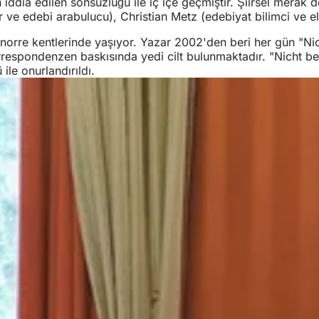
 iddia edilen sonsuzluğu ile iç içe geçmiştir. Şiirsel merak dol
air ve edebi arabulucu), Christian Metz (edebiyat bilimci ve 
orre kentlerinde yaşıyor. Yazar 2002'den beri her gün "Nicht
espondenzen baskısında yedi cilt bulunmaktadır. "Nicht bei T
le onurlandırıldı.