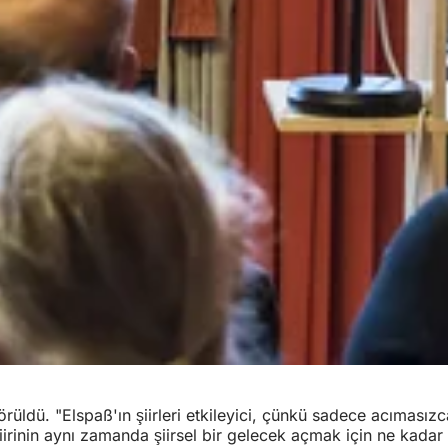
üldü. "Elspaß'ın şiirleri etkileyici, çünkü sadece acımasızca 
rinin aynı zamanda şiirsel bir gelecek açmak için ne kadar etk