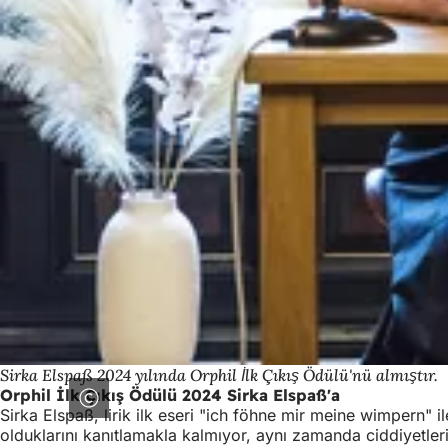
Sirka Elspaß 2024 yılında Orphil İlk Çıkış Ödülü'nü almıştır.
Orphil İlk Çıkış Ödülü 2024 Sirka Elspaß'a
Sirka Elspaß, lirik ilk eseri "ich föhne mir meine wimpern" i
olduklarını kanıtlamakla kalmıyor, aynı zamanda ciddiyetlerin