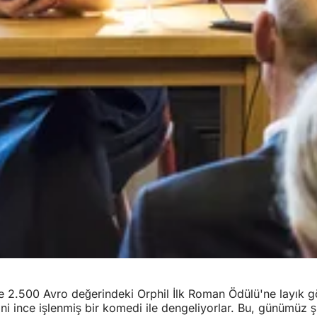
le 2.500 Avro değerindeki Orphil İlk Roman Ödülü'ne layık gör
i ince işlenmiş bir komedi ile dengeliyorlar. Bu, günümüz şii