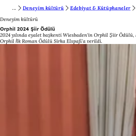
B
Deneyim kültürü
Edebiyat & Kütüphaneler
İçeriğe atla
u
Deneyim kültürü
r
Orphil 2024 Şiir Ödülü
2024 yılında eyalet başkenti Wiesbaden'in Orphil Şiir Ödülü, İsv
a
Orphil İlk Roman Ödülü Sirka Elspaß'a verildi.
d
a
s
ı
n
ı
z
: