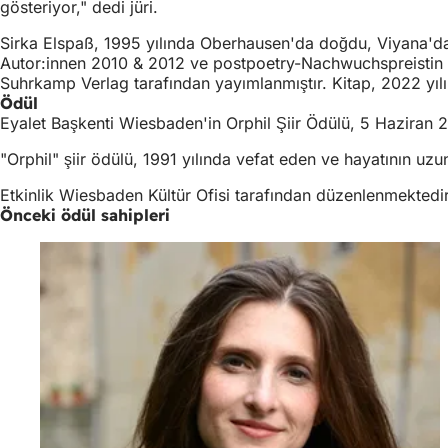
gösteriyor," dedi jüri.
Sirka Elspaß, 1995 yılında Oberhausen'da doğdu, Viyana'da ya
Autor:innen 2010 & 2012 ve postpoetry-Nachwuchspreistin 201
Suhrkamp Verlag tarafından yayımlanmıştır. Kitap, 2022 yılı
Ödül
Eyalet Başkenti Wiesbaden'in Orphil Şiir Ödülü, 5 Haziran 
"Orphil" şiir ödülü, 1991 yılında vefat eden ve hayatının uzu
Etkinlik Wiesbaden Kültür Ofisi tarafından düzenlenmektedir
Önceki ödül sahipleri