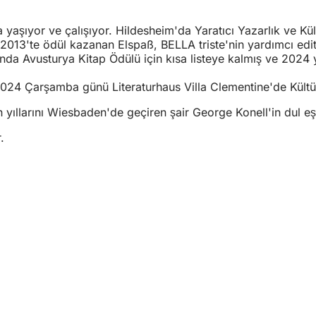
şıyor ve çalışıyor. Hildesheim'da Yaratıcı Yazarlık ve Kültür
3'te ödül kazanan Elspaß, BELLA triste'nin yardımcı editörlü
nda Avusturya Kitap Ödülü için kısa listeye kalmış ve 2024 
2024 Çarşamba günü Literaturhaus Villa Clementine'de Kültü
n yıllarını Wiesbaden'de geçiren şair George Konell'in dul eşi
.