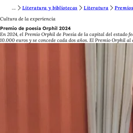
E
Literatura y bibliotecas
Literatura
Premios
Saltar al contenido
s
Cultura de la experiencia
t
Premio de poesía Orphil 2024
En 2024, el Premio Orphil de Poesía de la capital del estado f
á
10.000 euros y se concede cada dos años. El Premio Orphil al
s
a
q
u
í
: