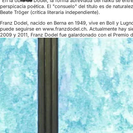
"En la obra de Dodel, la forma abreviada del haiku se entre
perspicacia poética. El "consuelo" del título es de naturale
Beate Tröger (crítica literaria independiente).
Franz Dodel, nacido en Berna en 1949, vive en Boll y Lugno
puede seguirse en www.franzdodel.ch. Actualmente hay siet
2009 y 2011, Franz Dodel fue galardonado con el Premio de