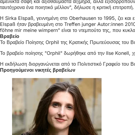
αμείλικτα σαφή και αξιοθαύμαστα αιχμηρά, αλλά εξισορροπούν
ταυτόχρονα ένα ποιητικό μέλλον", δήλωσε η κριτική επιτροπή.
Η Sirka Elspaß, γεννημένη στο Oberhausen το 1995, ζει και 
Elspaß ήταν βραβευμένη στο Treffen junger Autor:innen 2010
föhne mir meine wimpern" είναι το ντεμπούτο της, που κυκλ
Βραβείο
Το Βραβείο Ποίησης Orphil της Κρατικής Πρωτεύουσας του Βι
Το βραβείο ποίησης "Orphil" δωρήθηκε από την Ilse Konell, 
Η εκδήλωση διοργανώνεται από το Πολιτιστικό Γραφείο του Β
Προηγούμενοι νικητές βραβείων