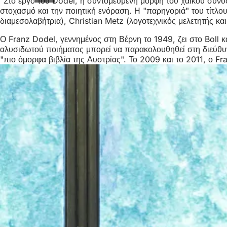
"Στο έργο του Dodel, η συντομευμένη μορφή του χαϊκού συνυ
στοχασμό και την ποιητική ενόραση. Η "παρηγοριά" του τίτλου 
διαμεσολαβήτρια), Christian Metz (λογοτεχνικός μελετητής και 
Ο Franz Dodel, γεννημένος στη Βέρνη το 1949, ζει στο Boll 
αλυσιδωτού ποιήματος μπορεί να παρακολουθηθεί στη διεύθυν
"πιο όμορφα βιβλία της Αυστρίας". Το 2009 και το 2011, ο Fr