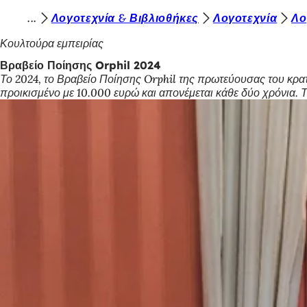
Β
Λογοτεχνία & Βιβλιοθήκες
Λογοτεχνία
Λο
Μετάβαση στο περιεχόμενο
ρ
Κουλτούρα εμπειρίας
ί
Βραβείο Ποίησης Orphil 2024
Το 2024, το Βραβείο Ποίησης Orphil της πρωτεύουσας του κρατιδ
σ
προικισμένο με 10.000 ευρώ και απονέμεται κάθε δύο χρόνια. 
κ
ε
σ
τ
ε
ε
δ
ώ
: