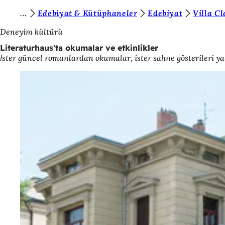
B
Edebiyat & Kütüphaneler
Edebiyat
Villa C
İçeriğe atla
u
Deneyim kültürü
r
Literaturhaus'ta okumalar ve etkinlikler
İster güncel romanlardan okumalar, ister sahne gösterileri y
a
d
a
s
ı
n
ı
z
: