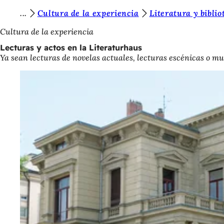
E
Cultura de la experiencia
Literatura y biblio
Saltar al contenido
s
Cultura de la experiencia
t
Lecturas y actos en la Literaturhaus
Ya sean lecturas de novelas actuales, lecturas escénicas o mu
á
s
a
q
u
í
: