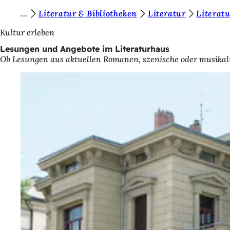
S
Literatur & Bibliotheken
Literatur
Literat
Inhalt anspringen
i
Kultur erleben
e
Lesungen und Angebote im Literaturhaus
Ob Lesungen aus aktuellen Romanen, szenische oder musikali
b
e
f
i
n
d
e
n
s
i
c