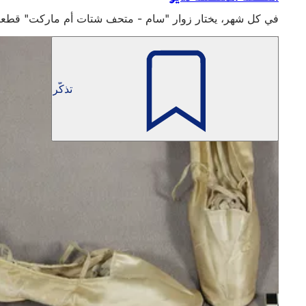
في كل شهر، يختار زوار "سام - متحف شتات أم ماركت" قطعتهم المفضلة من
تذكّر