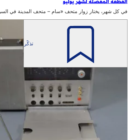
القطعة المفضلة لشهر يوليو
في كل شهر، يختار زوار متحف «سام – متحف المدينة في السوق» قطعتهم المفضل
تذكّر