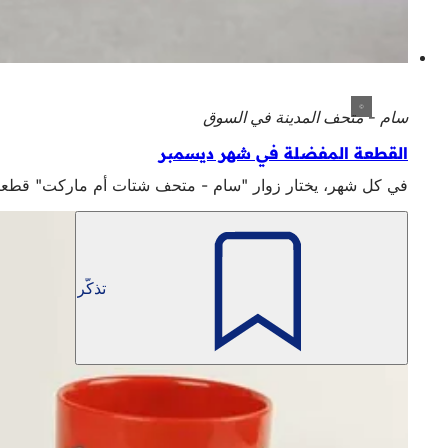
سام - متحف المدينة في السوق
القطعة المفضلة في شهر ديسمبر
في كل شهر، يختار زوار "سام - متحف شتات أم ماركت" قطعته
تذكّر