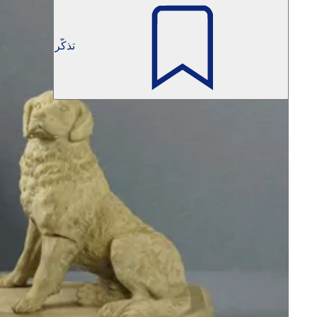
تذكّر