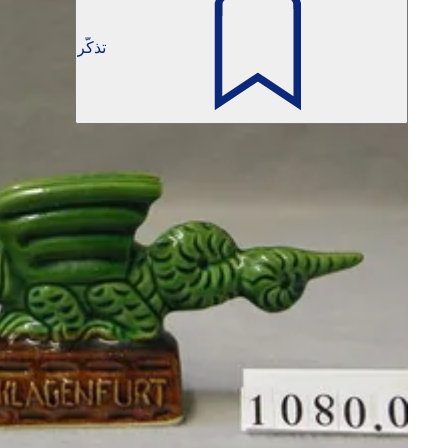
تذكّر