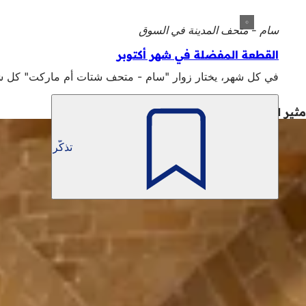
سام - متحف المدينة في السوق
القطعة المفضلة في شهر أكتوبر
في كل شهر، يختار زوار "سام - متحف شتات أم ماركت" كل شه
مثير للاهتمام أيضاً
تذكّر