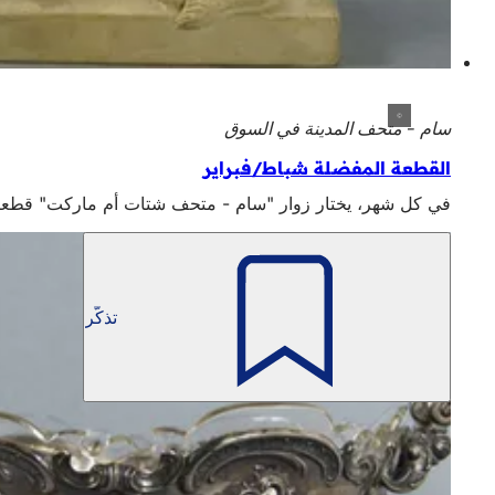
سام - متحف المدينة في السوق
القطعة المفضلة شباط/فبراير
في كل شهر، يختار زوار "سام - متحف شتات أم ماركت" قطعتهم المفضلة من المجم
تذكّر