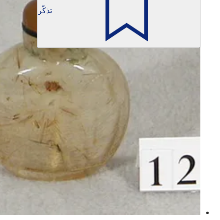
تذكّر