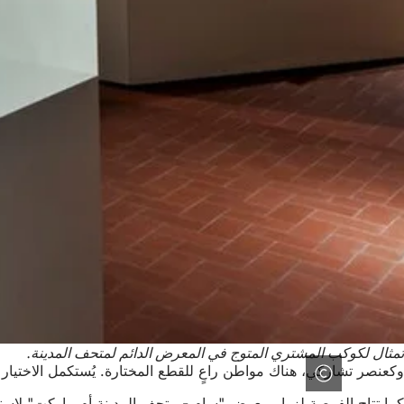
تمثال لكوكب المشتري المتوج في المعرض الدائم لمتحف المدينة.
وكعنصر تشاركي، هناك مواطن راعٍ للقطع المختارة. يُستكمل الاختيار 
كما تتاح الفرصة لزوار معرض "سام - متحف المدينة أم ماركت" لاستخد