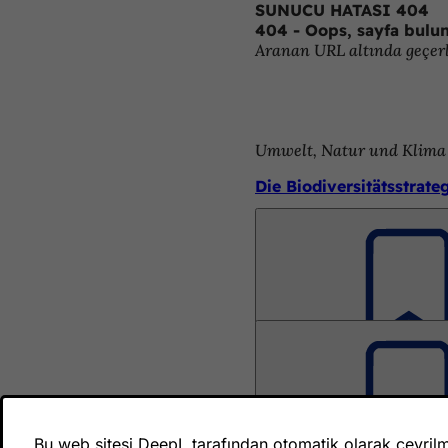
SUNUCU HATASI 404
İçeriğe atla
404 - Oops, sayfa bulu
Aranan URL altında geçerli
Umwelt, Natur und Klima
Die Biodiversitätsstrat
Umwelt, Natur und Klima
Logo "Biodiversität" –
Umwelt, Natur und Klima
Umweltamt - Aktiv für B
Bu web sitesi DeepL tarafından otomatik olarak çevrilmiş