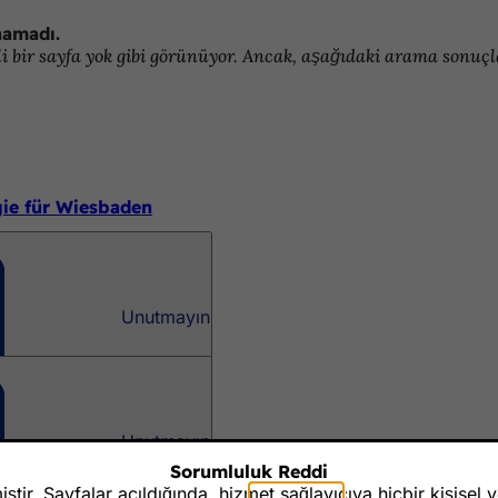
namadı.
 bir sayfa yok gibi görünüyor. Ancak, aşağıdaki arama sonuçlar
egie für Wiesbaden
Unutmayın
 Nutzungsbedingen
Unutmayın
iodiversität
Sorumluluk Reddi
tir. Sayfalar açıldığında, hizmet sağlayıcıya hiçbir kişisel 