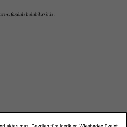
ını faydalı bulabilirsiniz:
veri aktarılmaz. Çevrilen tüm içerikler, Wiesbaden Eyalet