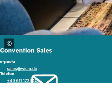
Convention Sales
e-posta
sales
wicm
de
Telefon
+49 611 1729400
Ayak
Yayıncı
bölgesi
Wiesbaden Congress & Marketing GmbH