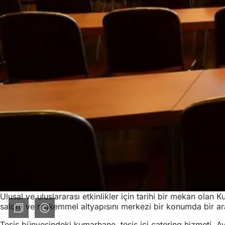
Ulusal ve uluslararası etkinlikler için tarihi bir mekan olan
salon) ve mükemmel altyapısını merkezi bir konumda bir araya
Tesis bünyesindeki kumarhane, tesis içi catering hizmeti, A