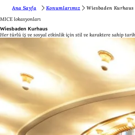
B
Ana Sayfa
Konumlarımız
Wiesbaden Kurhaus
İçeriğe atla
u
MICE lokasyonları
r
Wiesbaden Kurhaus
Her türlü iş ve sosyal etkinlik için stil ve karaktere sahip tari
a
d
a
s
ı
n
ı
z
: