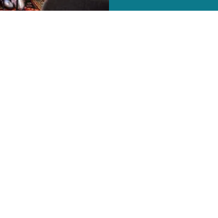
ss & Marketing GmbH
1729-100
icm
de
 контакты
Карьера
Контакт для прессы