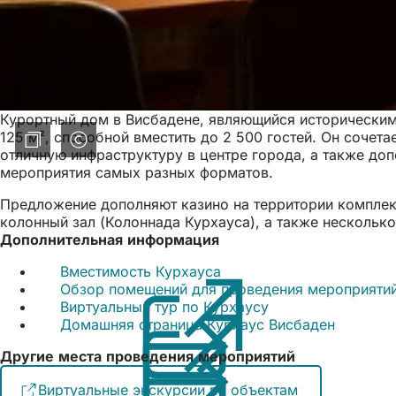
Курортный дом в Висбадене, являющийся историческим
125 м², способной вместить до 2 500 гостей. Он сочет
отличную инфраструктуру в центре города, а также до
мероприятия самых разных форматов.
Предложение дополняют казино на территории комплекс
колонный зал (Колоннада Курхауса), а также несколько
Дополнительная информация
Вместимость Курхауса
(Открывается
Обзор помещений для проведения мероприяти
в
Виртуальный тур по Курхаусу
новой
(Открывается
Домашняя страница Курхаус Висбаден
вкладке)
в
новой
Другие места проведения мероприятий
вкладке)
Виртуальные экскурсии по объектам
(Открывается