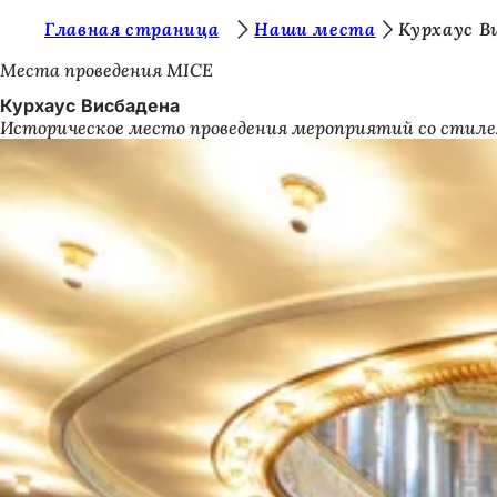
В
Главная страница
Наши места
Курхаус В
Перейти к содержимому
ы
Места проведения MICE
з
Курхаус Висбадена
Историческое место проведения мероприятий со стиле
д
е
с
ь
: