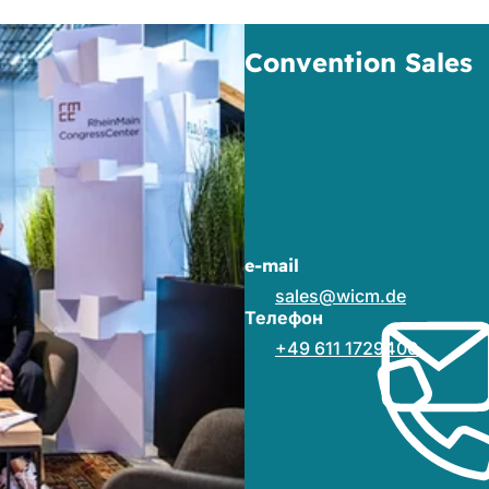
Convention Sales
e-mail
sales
wicm
de
Телефон
+49 611 1729400