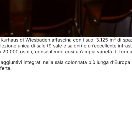
il Kurhaus di Wiesbaden affascina con i suoi 3.125 m² di spaz
zione unica di sale (9 sale e saloni) e un’eccellente infrastr
o a 20.000 ospiti, consentendo così un’ampia varietà di format
pazi aggiuntivi integrati nella sala colonnata più lunga d’Eu
ferta.