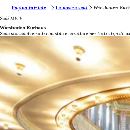
S
Pagina iniziale
Le nostre sedi
Wiesbaden Kur
Vai al contenuto
i
Sedi MICE
e
Wiesbaden Kurhaus
Sede storica di eventi con stile e carattere per tutti i tipi di ev
t
e
q
u
i
: