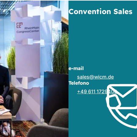
Convention Sales
e-mail
sales
wicm
de
Telefono
+49 611 1729400