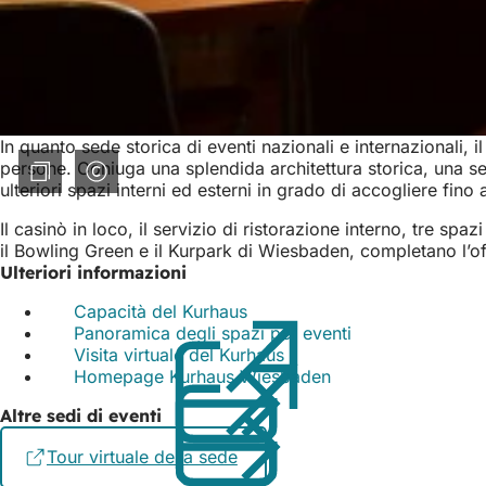
In quanto sede storica di eventi nazionali e internazionali, 
persone. Coniuga una splendida architettura storica, una sele
ulteriori spazi interni ed esterni in grado di accogliere fin
Il casinò in loco, il servizio di ristorazione interno, tre s
il Bowling Green e il Kurpark di Wiesbaden, completano l’of
Ulteriori informazioni
Capacità del Kurhaus
(Si
Panoramica degli spazi per eventi
apre
Visita virtuale del Kurhaus
in
(Si
Homepage Kurhaus Wiesbaden
una
apre
nuova
in
Altre sedi di eventi
scheda)
una
nuova
Tour virtuale della sede
(Si
scheda)
apre