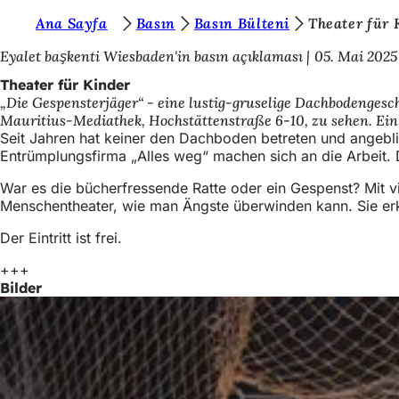
S
Ana Sayfa
Basın
Basın Bülteni
Theater für 
Inhalt anspringen
i
Eyalet başkenti Wiesbaden'in basın açıklaması
05. Mai 2025
e
Theater für Kinder
„Die Gespensterjäger“ - eine lustig-gruselige Dachbodengeschi
b
Mauritius-Mediathek, Hochstättenstraße 6-10, zu sehen. Einl
e
Seit Jahren hat keiner den Dachboden betreten und angebli
Entrümplungsfirma „Alles weg“ machen sich an die Arbeit
f
War es die bücherfressende Ratte oder ein Gespenst? Mit 
i
Menschentheater, wie man Ängste überwinden kann. Sie erk
n
Der Eintritt ist frei.
d
+++
e
Bilder
n
s
i
c