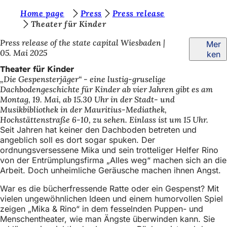
S
Home page
Press
Press release
Inhalt anspringen
Theater für Kinder
i
Press release of the state capital Wiesbaden
Mer
e
05. Mai 2025
ken
b
Theater für Kinder
e
„Die Gespensterjäger“ - eine lustig-gruselige
Dachbodengeschichte für Kinder ab vier Jahren gibt es am
f
Montag, 19. Mai, ab 15.30 Uhr in der Stadt- und
i
Musikbibliothek in der Mauritius-Mediathek,
Hochstättenstraße 6-10, zu sehen. Einlass ist um 15 Uhr.
n
Seit Jahren hat keiner den Dachboden betreten und
d
angeblich soll es dort sogar spuken. Der
ordnungsversessene Mika und sein trotteliger Helfer Rino
e
von der Entrümplungsfirma „Alles weg“ machen sich an die
Arbeit. Doch unheimliche Geräusche machen ihnen Angst.
n
s
War es die bücherfressende Ratte oder ein Gespenst? Mit
vielen ungewöhnlichen Ideen und einem humorvollen Spiel
i
zeigen „Mika & Rino“ in dem fesselnden Puppen- und
c
Menschentheater, wie man Ängste überwinden kann. Sie