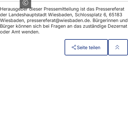
Herausgeber dieser Pressemitteilung ist das Pressereferat
der Landeshauptstadt Wiesbaden, Schlossplatz 6, 65183
Wiesbaden,
pressereferat
wiesbaden
de
. Bürgerinnen und
Bürger können sich bei Fragen an das zuständige Dezernat
oder Amt wenden.
Seite teilen
Fußbereich
Quick access
All services
Calendar of events
Citizens' office
Feedback on the website
Legal matters
Data protection settings
Terms of use