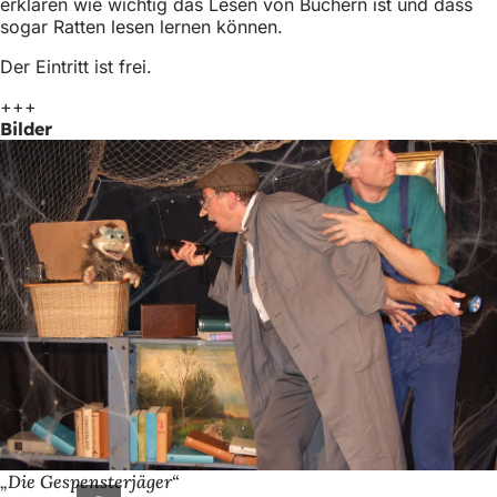
erklären wie wichtig das Lesen von Büchern ist und dass
h
sogar Ratten lesen lernen können.
h
Der Eintritt ist frei.
i
+++
e
Bilder
r
:
„Die Gespensterjäger“