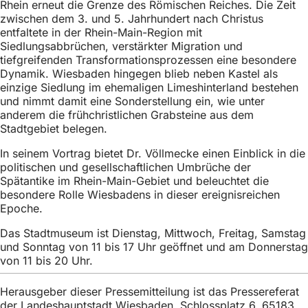
Rhein erneut die Grenze des Römischen Reiches. Die Zeit
h
zwischen dem 3. und 5. Jahrhundert nach Christus
h
entfaltete in der Rhein-Main-Region mit
Siedlungsabbrüchen, verstärkter Migration und
i
tiefgreifenden Transformationsprozessen eine besondere
e
Dynamik. Wiesbaden hingegen blieb neben Kastel als
einzige Siedlung im ehemaligen Limeshinterland bestehen
r
und nimmt damit eine Sonderstellung ein, wie unter
anderem die frühchristlichen Grabsteine aus dem
:
Stadtgebiet belegen.
In seinem Vortrag bietet Dr. Völlmecke einen Einblick in die
politischen und gesellschaftlichen Umbrüche der
Spätantike im Rhein-Main-Gebiet und beleuchtet die
besondere Rolle Wiesbadens in dieser ereignisreichen
Epoche.
Das Stadtmuseum ist Dienstag, Mittwoch, Freitag, Samstag
und Sonntag von 11 bis 17 Uhr geöffnet und am Donnerstag
von 11 bis 20 Uhr.
Herausgeber dieser Pressemitteilung ist das Pressereferat
der Landeshauptstadt Wiesbaden, Schlossplatz 6, 65183