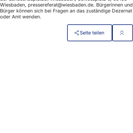
Wiesbaden,
pressereferat
wiesbaden
de
. Bürgerinnen und
Bürger können sich bei Fragen an das zuständige Dezernat
oder Amt wenden.
Seite teilen
Fußbereich
Hızlı erişim
Tüm hizmetler
Etkinlik takvimi
Vatandaşlık ofisi
Web sitesi hakkında geri bildirim
Yasal konular
Veri koruma ayarları
Kullanım Koşulları
Erişilebilirlik Bildirgesi