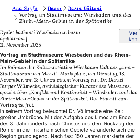
S
Ana Sayfa
Basın
Basın Bülteni
Inhalt anspringen
Vortrag im Stadtmuseum: Wiesbaden und das
i
Rhein-Main-Gebiet in der Spätantike
e
Eyalet başkenti Wiesbaden'in basın
Mer
b
açıklaması
ken
11. November 2025
e
Vortrag im Stadtmuseum: Wiesbaden und das Rhein-
f
Main-Gebiet in der Spätantike
i
Im Rahmen der Kulturinitiative Wiesbaden lädt das „sam –
Stadtmuseum am Markt“, Marktplatz, am Dienstag, 18.
n
November, um 18 Uhr zu einem Vortrag ein. Dr. Daniel
d
Burger Völlmecke, archäologischer Kurator des Museums,
spricht über „Konflikt und Kontinuität – Wiesbaden und das
e
Rhein-Main-Gebiet in der Spätantike“. Der Eintritt zum
Vortrag ist frei.
n
In seinem Vortrag beleuchtet Dr. Völlmecke eine Zeit
s
großer Umbrüche: Mit der Aufgabe des Limes am Ende
des 3. Jahrhunderts nach Christus und dem Rückzug der
i
Römer in die linksrheinischen Gebiete veränderte sich die
c
Region grundlegend. Nach fast 150 Jahren markierte der