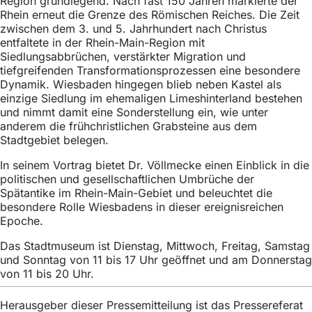
Region grundlegend. Nach fast 150 Jahren markierte der
h
Rhein erneut die Grenze des Römischen Reiches. Die Zeit
zwischen dem 3. und 5. Jahrhundert nach Christus
h
entfaltete in der Rhein-Main-Region mit
i
Siedlungsabbrüchen, verstärkter Migration und
tiefgreifenden Transformationsprozessen eine besondere
e
Dynamik. Wiesbaden hingegen blieb neben Kastel als
r
einzige Siedlung im ehemaligen Limeshinterland bestehen
und nimmt damit eine Sonderstellung ein, wie unter
:
anderem die frühchristlichen Grabsteine aus dem
Stadtgebiet belegen.
In seinem Vortrag bietet Dr. Völlmecke einen Einblick in die
politischen und gesellschaftlichen Umbrüche der
Spätantike im Rhein-Main-Gebiet und beleuchtet die
besondere Rolle Wiesbadens in dieser ereignisreichen
Epoche.
Das Stadtmuseum ist Dienstag, Mittwoch, Freitag, Samstag
und Sonntag von 11 bis 17 Uhr geöffnet und am Donnerstag
von 11 bis 20 Uhr.
Herausgeber dieser Pressemitteilung ist das Pressereferat