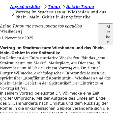
S
Αρχική σελίδα
Τύπος
Δελτίο Τύπου
Inhalt anspringen
Vortrag im Stadtmuseum: Wiesbaden und das
i
Rhein-Main-Gebiet in der Spätantike
e
Δελτίο Τύπου της πρωτεύουσας του κρατιδίου
M
b
Wiesbaden
er
ke
11. November 2025
e
n
f
Vortrag im Stadtmuseum: Wiesbaden und das Rhein-
Main-Gebiet in der Spätantike
i
Im Rahmen der Kulturinitiative Wiesbaden lädt das „sam –
n
Stadtmuseum am Markt“, Marktplatz, am Dienstag, 18.
November, um 18 Uhr zu einem Vortrag ein. Dr. Daniel
d
Burger Völlmecke, archäologischer Kurator des Museums,
e
spricht über „Konflikt und Kontinuität – Wiesbaden und das
Rhein-Main-Gebiet in der Spätantike“. Der Eintritt zum
n
Vortrag ist frei.
s
In seinem Vortrag beleuchtet Dr. Völlmecke eine Zeit
großer Umbrüche: Mit der Aufgabe des Limes am Ende
i
des 3. Jahrhunderts nach Christus und dem Rückzug der
Römer in die linksrheinischen Gebiete veränderte sich die
c