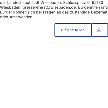
der Landeshauptstadt Wiesbaden, Schlossplatz 6, 65183
Wiesbaden,
pressereferat
wiesbaden
de
. Bürgerinnen und
Bürger können sich bei Fragen an das zuständige Dezernat
oder Amt wenden.
Seite teilen
Fußbereich
Γρήγορη πρόσβαση
Όλες οι υπηρεσίες
Ημερολόγιο εκδηλώσεων
Γραφείο πολιτών
Ανατροφοδότηση σχετικά με την ιστοσελίδα
Νομικά θέματα
Ρυθμίσεις προστασίας δεδομένων
Όροι χρήσης
Δήλωση για την προσβασιμότητα