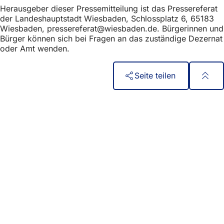
Herausgeber dieser Pressemitteilung ist das Pressereferat
der Landeshauptstadt Wiesbaden, Schlossplatz 6, 65183
Wiesbaden,
pressereferat
wiesbaden
de
. Bürgerinnen und
Bürger können sich bei Fragen an das zuständige Dezernat
oder Amt wenden.
Seite teilen
Fußbereich
Hızlı erişim
Tüm hizmetler
Etkinlik takvimi
Vatandaşlık ofisi
Web sitesi hakkında geri bildirim
Yasal konular
Veri koruma ayarları
Kullanım Koşulları
Erişilebilirlik Bildirgesi