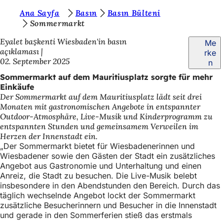
S
Ana Sayfa
Basın
Basın Bülteni
Inhalt anspringen
Sommermarkt
i
Eyalet başkenti Wiesbaden'in basın
Me
e
açıklaması
rke
b
02. September 2025
n
e
Sommermarkt auf dem Mauritiusplatz sorgte für mehr
Einkäufe
f
Der Sommermarkt auf dem Mauritiusplatz lädt seit drei
i
Monaten mit gastronomischen Angebote in entspannter
Outdoor-Atmosphäre, Live-Musik und Kinderprogramm zu
n
entspannten Stunden und gemeinsamem Verweilen im
d
Herzen der Innenstadt ein.
„Der Sommermarkt bietet für Wiesbadenerinnen und
e
Wiesbadener sowie den Gästen der Stadt ein zusätzliches
Angebot aus Gastronomie und Unterhaltung und einen
n
Anreiz, die Stadt zu besuchen. Die Live-Musik belebt
s
insbesondere in den Abendstunden den Bereich. Durch das
täglich wechselnde Angebot lockt der Sommermarkt
i
zusätzliche Besucherinnern und Besucher in die Innenstadt
c
und gerade in den Sommerferien stieß das erstmals