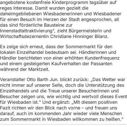
angebotene kostenfreie Kinderprogramm tagsüber auf
h
reges Interesse. Damit wurden gezielt die
h
daheimgebliebenen Wiesbadenerinnen und Wiesbadener
für einen Besuch im Herzen der Stadt angesprochen, all
i
das sind förderliche Bausteine zur
e
Innenstadtattraktivierung“, zieht Bürgermeisterin und
Wirtschaftsdezernentin Christiane Hinninger Bilanz.
r
Es zeige sich erneut, dass der Sommermarkt für den
:
lokalen Einzelhandel bedeutsam sei. Händlerinnen und
Händler berichteten von einer erhöhten Kundenfrequenz
und einem gesteigerten Kaufverhalten der Passanten
während der Marktzeit.
Veranstalter Otto Barth Jun. blickt zurück: „Das Wetter war
nicht immer auf unserer Seite, doch die Unterstützung des
Einzelhandels und die Treue unserer Besucherinnen und
Besucher zeigen uns, wie wichtig und wertvoll dieses Event
für Wiesbaden ist.“ Und ergänzt: „Mit diesem positiven
Fazit richten wir den Blick nach vorne – und freuen uns
darauf, auch im kommenden Jahr wieder viele Menschen
zum Sommermarkt in Wiesbaden willkommen zu heißen.“