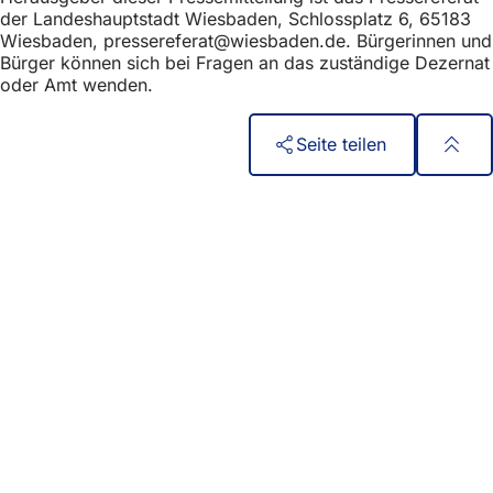
der Landeshauptstadt Wiesbaden, Schlossplatz 6, 65183
Wiesbaden,
pressereferat
wiesbaden
de
. Bürgerinnen und
Bürger können sich bei Fragen an das zuständige Dezernat
oder Amt wenden.
Seite teilen
Fußbereich
Быстрый доступ
Все услуги
Календарь событий
Гражданский офис
Отзывы о сайте
Юридические вопросы
Настройки защиты данных
Условия использования
Декларация о доступности