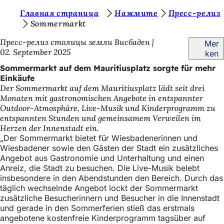
S
Главная страница
Нажмите
Пресс-релиз
Inhalt anspringen
Sommermarkt
i
Пресс-релиз столицы земли Висбаден
Mer
e
02. September 2025
ken
b
Sommermarkt auf dem Mauritiusplatz sorgte für mehr
e
Einkäufe
Der Sommermarkt auf dem Mauritiusplatz lädt seit drei
f
Monaten mit gastronomischen Angebote in entspannter
i
Outdoor-Atmosphäre, Live-Musik und Kinderprogramm zu
entspannten Stunden und gemeinsamem Verweilen im
n
Herzen der Innenstadt ein.
d
„Der Sommermarkt bietet für Wiesbadenerinnen und
Wiesbadener sowie den Gästen der Stadt ein zusätzliches
e
Angebot aus Gastronomie und Unterhaltung und einen
Anreiz, die Stadt zu besuchen. Die Live-Musik belebt
n
insbesondere in den Abendstunden den Bereich. Durch das
s
täglich wechselnde Angebot lockt der Sommermarkt
zusätzliche Besucherinnern und Besucher in die Innenstadt
i
und gerade in den Sommerferien stieß das erstmals
c
angebotene kostenfreie Kinderprogramm tagsüber auf