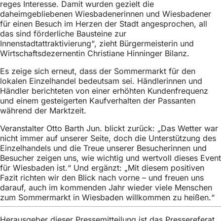
reges Interesse. Damit wurden gezielt die
h
daheimgebliebenen Wiesbadenerinnen und Wiesbadener
h
für einen Besuch im Herzen der Stadt angesprochen, all
das sind förderliche Bausteine zur
i
Innenstadtattraktivierung“, zieht Bürgermeisterin und
e
Wirtschaftsdezernentin Christiane Hinninger Bilanz.
r
Es zeige sich erneut, dass der Sommermarkt für den
lokalen Einzelhandel bedeutsam sei. Händlerinnen und
:
Händler berichteten von einer erhöhten Kundenfrequenz
und einem gesteigerten Kaufverhalten der Passanten
während der Marktzeit.
Veranstalter Otto Barth Jun. blickt zurück: „Das Wetter war
nicht immer auf unserer Seite, doch die Unterstützung des
Einzelhandels und die Treue unserer Besucherinnen und
Besucher zeigen uns, wie wichtig und wertvoll dieses Event
für Wiesbaden ist.“ Und ergänzt: „Mit diesem positiven
Fazit richten wir den Blick nach vorne – und freuen uns
darauf, auch im kommenden Jahr wieder viele Menschen
zum Sommermarkt in Wiesbaden willkommen zu heißen.“
Herausgeber dieser Pressemitteilung ist das Pressereferat