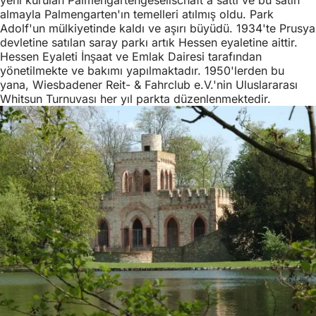
yeni kurulan Palmengartengesellschaft'a sattı ve bu satın
almayla Palmengarten'ın temelleri atılmış oldu. Park
Adolf'un mülkiyetinde kaldı ve aşırı büyüdü. 1934'te Prusya
devletine satılan saray parkı artık Hessen eyaletine aittir.
Hessen Eyaleti İnşaat ve Emlak Dairesi tarafından
yönetilmekte ve bakımı yapılmaktadır. 1950'lerden bu
yana, Wiesbadener Reit- & Fahrclub e.V.'nin Uluslararası
Whitsun Turnuvası her yıl parkta düzenlenmektedir.