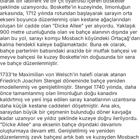
olarak bir labirent ve bir çit tiyatrosu içeren bosketler
şeklinde uzanıyordu. Boskette'in kuzeyinde, limonluğun
arkasında, 1712 yılında rotundan başlayarak sarayın orta
ekseni boyunca düzenlenmiş olan kestane ağaçlarından
oluşan bir cadde olan "Dicke Allee" yer alıyordu. Yaklaşık
900 metre uzunluğunda olan ve bahçe alanının dışında yer
alan bu yol, sarayı komşu Mosbach köyündeki Ortaçağ'dan
kalma hendekli kaleye bağlamaktadır. Buna ek olarak,
bahçe parterinin batısındaki arazide bir mutfak bahçesi ve
meyve bahçesi ile kuzey Boskette'nin doğusunda bir sera
ve bahçe düzenlenmiştir.
1733'te Maximilian von Welsch'in halefi olarak atanan
Friedrich Joachim Stengel döneminde bahçe yeniden
modellenmiş ve genişletilmiştir. Stengel 1740 yılında, daha
önce tamamlanmış olan limonluğun doğu kanadını
kaldırtmış ve yeni inşa edilen saray kanatlarının uzantısına
daha küçük kestane caddeleri döşetmiştir. Ana aks,
saraydan büyük bir çeşmenin bulunduğu döner kavşağa
kadar uzanıyor ve yıldız şeklinde kuzeye doğru ilerliyordu.
"Dicke Allee" ana eksenin bahçe dışındaki devamını
oluşturmaya devam etti. Genişletilmiş ve yeniden
düzenlenmiş zevk bahçesi artık batı ve kuzeyden Mosbach