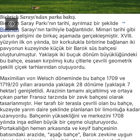
Biebrich Sarayı'ndan parka bakış.
Biebrich Saray Parkı'nın tarihi, ayrılmaz bir şekilde
Biebrich
Sarayı'nın tarihiyle bağlantılıdır. Mimari tarihi gibi
parkın gelişimi de birkaç aşamada gerçekleşmiştir. XVIII.
yüzyılın ilk on yılında, bir korkulukla birbirine bağlanan iki
pavyonun kuzeyinde küçük bir Barok süs bahçesi
oluşturulmuştur. Yaklaşık iki buçuk dönüm büyüklüğündeki
bu bahçe, esasen kırpılmış kutu çitlerle çevrili geometrik
şekilli çiçek tarhlarından oluşuyordu.
Maximilian von Welsch döneminde bu bahçe 1709 ve
1719/20 yılları arasında yaklaşık 28 dönüme (yaklaşık 7
hektar) genişletildi. Arazinin tamamı alçaltılmış ve ortaya
çıkan parter Fransız tarzında bir zevk bahçesi olarak
tasarlanmıştır. Her tarafı bir terasla çevrili olan bu bahçe,
kuzeyde yarım daire şeklinde planlanan bir limonluğa kadar
uzanıyordu. Bahçenin yüksekliğini ve merkezini 1708
yılında inşa edilen büyük bir çeşme oluşturuyordu.
Portakallığın hemen arkasında ve keyif bahçesinin
batısındaki arazide, "aşağı bahçe", Barok zevkine uygun