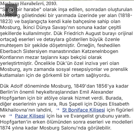
Mosburg Harabeleri, 2010.
"Sahte bir harabe" olarak inşa edilen, sonradan oluşturulan
Mosburg göletindeki bir yarımada üzerinde yer alan (1818-
1823) ve başlangıçta kendi kale bahçesine sahip olan
Mosburg, İkinci Dünya Savaşı'nın sonuna kadar çeşitli
şekillerde kullanılmıştır. Dük Friedrich August burayı orijinal
ortaçağ eserleri ve detaylara gösterilen büyük özenle
muhteşem bir şekilde döşetmiştir. Örneğin, feshedilen
Eberbach Sistersiyen manastırından Katzenelnbogen
Kontlarının mezar taşlarını kapı bekçisi olarak
yerleştirtmiştir. Öncelikle Dük'ün özel inziva yeri olan
Mosburg, aynı zamanda sosyal resepsiyonlar ve prenslik
kutlamaları için de görkemli bir ortam sağlıyordu.
Dük Adolf döneminde Mosburg, 1849'dan 1856'ya kadar
Berlin'in önemli heykeltıraşlarından Emil Alexander
Hopfgarten için bir atölye olarak hizmet verdi. Burada,
diğer eserlerinin yanı sıra, Rus Şapeli için Düşes Elisabeth
Mikhailovna'nın lahdini,
St Boniface Kilisesi
için figürleri
ve
Pazar Kilisesi
için İsa ve Evangelist grubunu yarattı.
Hopfgarten'in erken ölümünden sonra eserleri ve modelleri
1874 yılına kadar Mosburg Salonu'nda görülebilir.