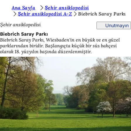
B
Ana Sayfa
Şehir ansiklopedisi
İçeriğe atla
Şehir ansiklopedisi A-Z
Biebrich Saray Parkı
u
Şehir ansiklopedisi
Unutmayın
r
Biebrich Saray Parkı
a
Biebrich Saray Parkı, Wiesbaden'in en büyük ve en güzel
d
parklarından biridir. Başlangıçta küçük bir süs bahçesi
olarak 18. yüzyılın başında düzenlenmiştir.
a
s
ı
n
ı
z
: