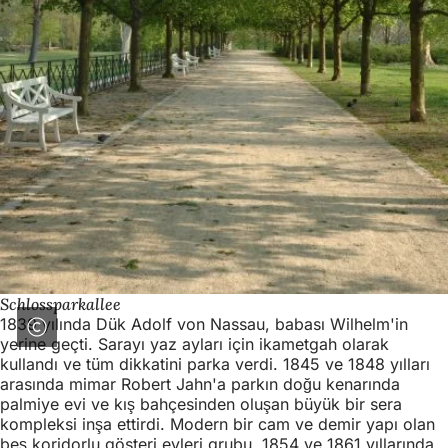
Schlossparkallee
1839 yılında Dük Adolf von Nassau, babası Wilhelm'in
yerine geçti. Sarayı yaz ayları için ikametgah olarak
kullandı ve tüm dikkatini parka verdi. 1845 ve 1848 yılları
arasında mimar Robert Jahn'a parkın doğu kenarında
palmiye evi ve kış bahçesinden oluşan büyük bir sera
kompleksi inşa ettirdi. Modern bir cam ve demir yapı olan
beş koridorlu gösteri evleri grubu, 1854 ve 1861 yıllarında