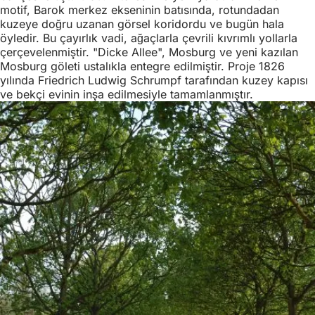
motif, Barok merkez ekseninin batısında, rotundadan
kuzeye doğru uzanan görsel koridordu ve bugün hala
öyledir. Bu çayırlık vadi, ağaçlarla çevrili kıvrımlı yollarla
çerçevelenmiştir. "Dicke Allee", Mosburg ve yeni kazılan
Mosburg göleti ustalıkla entegre edilmiştir. Proje 1826
yılında Friedrich Ludwig Schrumpf tarafından kuzey kapısı
ve bekçi evinin inşa edilmesiyle tamamlanmıştır.