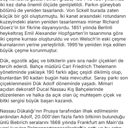
iki kez daha önemli ölçüde genişletildi. Parkın güneybatı
bölümü de yeniden tasarlandı. Von Sckell burada zaten
küçük bir göl oluşturmuştu. İki kanat arasındaki rotundanın
kuzeyindeki alanın yeniden tasarlanması mimar Richard
Goerz'in bir fikrine dayanıyordu. 1851 yılında Berlinli
heykeltıraş Emil Alexander Hopfgarten'in tasarımına göre
iki çeşme kurnası oluşturuldu ve von Welsch'in eski çeşme
kurnalarının yerine yerleştirildi. 1995'te yeniden inşa edilen
büyük çeşme korunmuştur.
Dük, egzotik ağaç ve bitkilerin yanı sıra nadir çiçekleri de
tercih ederdi. Bahçe müdürü Carl Friedrich Thelemann
yönetiminde yaklaşık 190 farklı ağaç çeşidi dikilmiş olup,
bunlardan 90 kadarı bugün hala mevcuttur. Saray parkı son
çiçeklenmesini Dük Adolf döneminde yaşadı. Mimari
açıdan dekoratif Ducal Nassau Kış Bahçelerinde
düzenlenen ve halka da açık olan üç muhteşem çiçek ve
bitki sergisi büyük başarı kazandı.
Nassau Dükalığı'nın Prusya tarafından ilhak edilmesinin
ardından Adolf, 20.000'den fazla farklı bitkinin bulunduğu
ünlü Biebrich seralarını 1868 yılında Frankfurt am Main'da