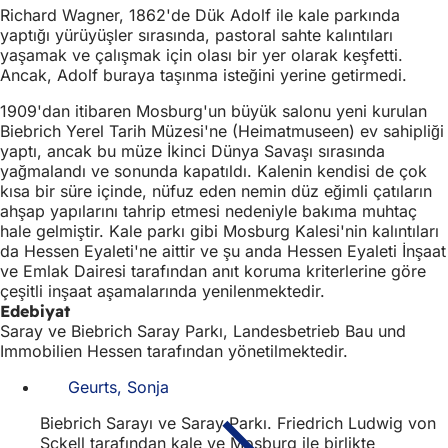
Richard Wagner, 1862'de Dük Adolf ile kale parkında
yaptığı yürüyüşler sırasında, pastoral sahte kalıntıları
yaşamak ve çalışmak için olası bir yer olarak keşfetti.
Ancak, Adolf buraya taşınma isteğini yerine getirmedi.
1909'dan itibaren Mosburg'un büyük salonu yeni kurulan
Biebrich Yerel Tarih Müzesi'ne (Heimatmuseen) ev sahipliği
yaptı, ancak bu müze İkinci Dünya Savaşı sırasında
yağmalandı ve sonunda kapatıldı. Kalenin kendisi de çok
kısa bir süre içinde, nüfuz eden nemin düz eğimli çatıların
ahşap yapılarını tahrip etmesi nedeniyle bakıma muhtaç
hale gelmiştir. Kale parkı gibi Mosburg Kalesi'nin kalıntıları
da Hessen Eyaleti'ne aittir ve şu anda Hessen Eyaleti İnşaat
ve Emlak Dairesi tarafından anıt koruma kriterlerine göre
çeşitli inşaat aşamalarında yenilenmektedir.
Edebiyat
Saray ve Biebrich Saray Parkı, Landesbetrieb Bau und
Immobilien Hessen tarafından yönetilmektedir.
Geurts, Sonja
Biebrich Sarayı ve Saray Parkı. Friedrich Ludwig von
Sckell tarafından kale ve Mosburg ile birlikte