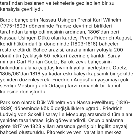
tarafından beslenen ve teknelerle gezilebilen bir su
kanalıyla çevriliydi.
Barok bahçelerin Nassau-Usingen Prensi Karl Wilhelm
(1775-1803) döneminde Fransız devrimci birlikleri
tarafından tahrip edilmesinin ardından, 1806'dan beri
Nassau-Usingen Dükü olan kardeşi Prens Friedrich August,
kendi hükümdarlığı döneminde (1803-1816) bahçeleri
restore ettirdi. Bahçe arazisi, arazi alımları yoluyla 200
dönümün (yaklaşık 50 hektar) üzerine çıkarıldı. Saray
mimarı Carl Florian Goetz, Barok zevk bahçesinin
bulunduğu alana çağdaş kıvrımlı yollar yerleştirdi. Goetz,
1805/06'dan 1816'ya kadar eski kaleyi kapsamlı bir şekilde
yeniden düzenleyerek, Friedrich August'un yaşamayı çok
sevdiği Mosburg adlı Ortaçağ tarzı romantik bir konut
kalesine dönüştürdü.
Park son olarak Dük Wilhelm von Nassau-Weilburg (1816-
1839) döneminde köklü değişikliklere uğradı. Friedrich
Ludwig von Sckell'i saray ile Mosburg arasındaki tüm alanı
yeniden tasarlaması için görevlendirdi. Onun planlarına
göre 1817 ve 1823 yılları arasında geniş bir İngiliz peyzaj
bahçesi oluşturuldu. Pitoresk ve yeni yaratılan merkezi