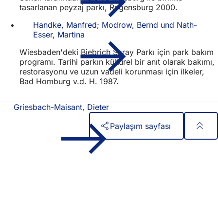
tasarlanan peyzaj parkı, Regensburg 2000.
Handke, Manfred; Modrow, Bernd und Nath-
Esser, Martina
Wiesbaden'deki Biebrich Saray Parkı için park bakım
programı. Tarihi parkın kültürel bir anıt olarak bakımı,
restorasyonu ve uzun vadeli korunması için ilkeler,
Bad Homburg v.d. H. 1987.
Griesbach-Maisant, Dieter
Paylaşım sayfası
Ayak
Hızlı erişim
bölgesi
Tüm hizmetler
Etkinlik takvimi
Vatandaşlık ofisi
Web sitesi hakkında geri bildirim