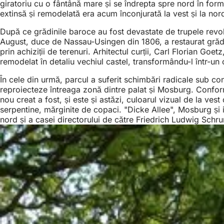
giratoriu cu o fântână mare și se îndrepta spre nord în for
extinsă și remodelată era acum înconjurată la vest și la no
După ce grădinile baroce au fost devastate de trupele revolu
August, duce de Nassau-Usingen din 1806, a restaurat grădin
prin achiziții de terenuri. Arhitectul curții, Carl Florian 
remodelat în detaliu vechiul castel, transformându-l într-un 
În cele din urmă, parcul a suferit schimbări radicale sub 
reproiecteze întreaga zonă dintre palat și Mosburg. Conform
nou creat a fost, și este și astăzi, culoarul vizual de la ve
serpentine, mărginite de copaci. "Dicke Allee", Mosburg și i
nord și a casei directorului de către Friedrich Ludwig Schr