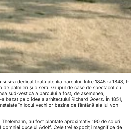
și și-a dedicat toată atenția parcului. Între 1845 și 1848, l-
ă de palmieri și o seră. Grupul de case de spectacol cu
țiunea sud-vestică a parcului a fost, de asemenea,
-a bazat pe o idee a arhitectului Richard Goerz. În 1851,
stalate în locul vechilor bazine de fântână ale lui von
ch Thelemann, au fost plantate aproximativ 190 de soiuri
ul domniei ducelui Adolf. Cele trei expoziții magnifice de