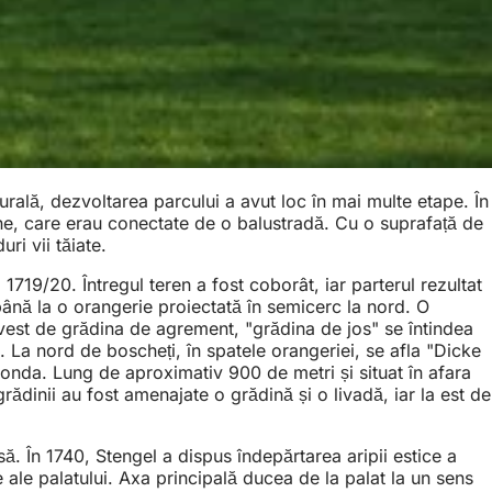
cturală, dezvoltarea parcului a avut loc în mai multe etape. În
ane, care erau conectate de o balustradă. Cu o suprafață de
ri vii tăiate.
719/20. Întregul teren a fost coborât, iar parterul rezultat
până la o orangerie proiectată în semicerc la nord. O
la vest de grădina de agrement, "grădina de jos" se întindea
. La nord de boscheți, în spatele orangeriei, se afla "Dicke
tonda. Lung de aproximativ 900 de metri și situat în afara
rădinii au fost amenajate o grădină și o livadă, iar la est de
. În 1740, Stengel a dispus îndepărtarea aripii estice a
e ale palatului. Axa principală ducea de la palat la un sens