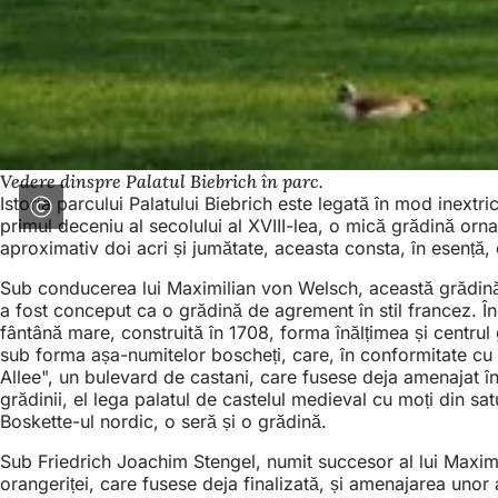
Vedere dinspre Palatul Biebrich în parc.
Istoria parcului Palatului Biebrich este legată în mod inextri
primul deceniu al secolului al XVIII-lea, o mică grădină or
aproximativ doi acri și jumătate, aceasta consta, în esență, 
Sub conducerea lui Maximilian von Welsch, această grădină a 
a fost conceput ca o grădină de agrement în stil francez. În
fântână mare, construită în 1708, forma înălțimea și centrul 
sub forma așa-numitelor boscheți, care, în conformitate cu gu
Allee", un bulevard de castani, care fusese deja amenajat în
grădinii, el lega palatul de castelul medieval cu moți din sat
Boskette-ul nordic, o seră și o grădină.
Sub Friedrich Joachim Stengel, numit succesor al lui Maximil
orangeriței, care fusese deja finalizată, și amenajarea unor 