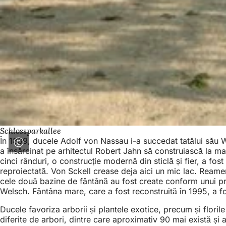
Schlossparkallee
În 1839, ducele Adolf von Nassau i-a succedat tatălui său Wil
a însărcinat pe arhitectul Robert Jahn să construiască la m
cinci rânduri, o construcție modernă din sticlă și fier, a fo
reproiectată. Von Sckell crease deja aici un mic lac. Reame
cele două bazine de fântână au fost create conform unui proi
Welsch. Fântâna mare, care a fost reconstruită în 1995, a fo
Ducele favoriza arborii și plantele exotice, precum și flori
diferite de arbori, dintre care aproximativ 90 mai există și a