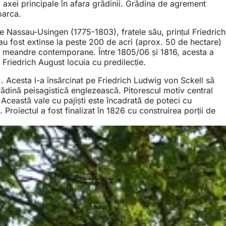
 axei principale în afara grădinii. Grădina de agrement
barca.
e Nassau-Usingen (1775-1803), fratele său, prințul Friedrich
au fost extinse la peste 200 de acri (aprox. 50 de hectare)
i cu meandre contemporane. Între 1805/06 și 1816, acesta a
 Friedrich August locuia cu predilecție.
 Acesta l-a însărcinat pe Friedrich Ludwig von Sckell să
rădină peisagistică englezească. Pitorescul motiv central
 Această vale cu pajiști este încadrată de poteci cu
roiectul a fost finalizat în 1826 cu construirea porții de