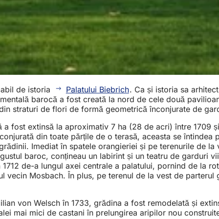
cabil de istoria
Palatului Biebrich
. Ca și istoria sa arhite
namentală barocă a fost creată la nord de cele două pavilio
din straturi de flori de formă geometrică înconjurate de gardu
fost extinsă la aproximativ 7 ha (28 de acri) între 1709 și 1
conjurată din toate părțile de o terasă, aceasta se întindea 
grădinii. Imediat în spatele orangieriei și pe terenurile de 
stul baroc, conțineau un labirint și un teatru de garduri vii
 1712 de-a lungul axei centrale a palatului, pornind de la ro
ul vecin Mosbach. În plus, pe terenul de la vest de parterul g
ian von Welsch în 1733, grădina a fost remodelată și extinsă
alei mai mici de castani în prelungirea aripilor nou construit