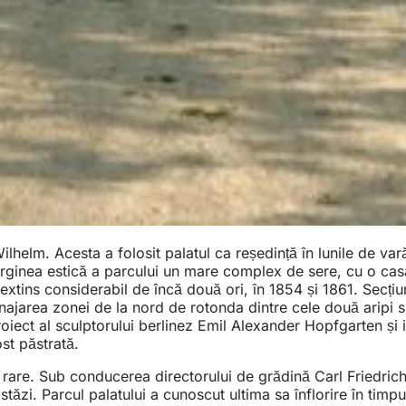
helm. Acesta a folosit palatul ca reședință în lunile de vară 
arginea estică a parcului un mare complex de sere, cu o cas
st extins considerabil de încă două ori, în 1854 și 1861. Sec
najarea zonei de la nord de rotonda dintre cele două aripi s
ect al sculptorului berlinez Emil Alexander Hopfgarten și in
st păstrată.
le rare. Sub conducerea directorului de grădină Carl Friedri
stăzi. Parcul palatului a cunoscut ultima sa înflorire în timp