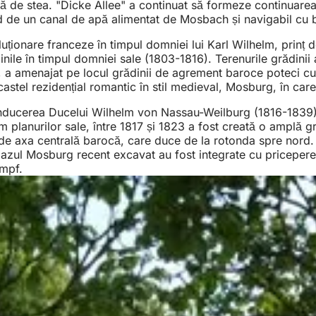
mă de stea. "Dicke Allee" a continuat să formeze continuarea
rd de un canal de apă alimentat de Mosbach și navigabil cu 
ționare franceze în timpul domniei lui Karl Wilhelm, prinț d
ile în timpul domniei sale (1803-1816). Terenurile grădinii 
Goetz, a amenajat pe locul grădinii de agrement baroce potec
castel rezidențial romantic în stil medieval, Mosburg, în care
conducerea Ducelui Wilhelm von Nassau-Weilburg (1816-1839).
 planurilor sale, între 1817 și 1823 a fost creată o amplă g
st de axa centrală barocă, care duce de la rotonda spre nord.
azul Mosburg recent excavat au fost integrate cu pricepere. P
umpf.