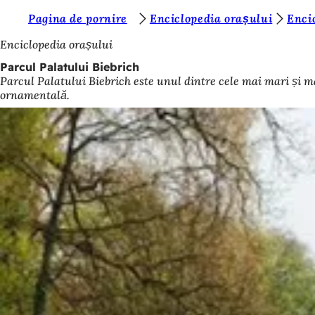
S
Pagina de pornire
Enciclopedia orașului
Enci
Salt la conținut
u
Enciclopedia orașului
n
Parcul Palatului Biebrich
Parcul Palatului Biebrich este unul dintre cele mai mari și m
t
ornamentală.
e
ț
i
a
i
c
i
: