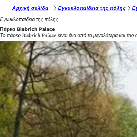
Β
Αρχική σελίδα
Εγκυκλοπαίδεια της πόλης
Ε
Μετάβαση στο περιεχόμενο
ρ
Εγκυκλοπαίδεια της πόλης
ί
Πάρκο Biebrich Palace
Το πάρκο Biebrich Palace είναι ένα από τα μεγαλύτερα και πι
σ
κ
ε
σ
τ
ε
ε
δ
ώ
: