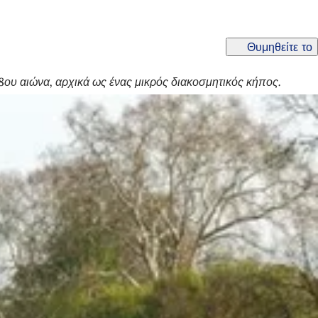
Θυμηθείτε το
8ου αιώνα, αρχικά ως ένας μικρός διακοσμητικός κήπος.