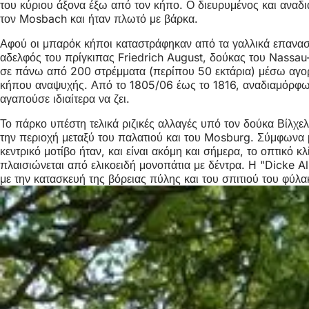
του κύριου άξονα έξω από τον κήπο. Ο διευρυμένος και ανα
τον Mosbach και ήταν πλωτό με βάρκα.
Αφού οι μπαρόκ κήποι καταστράφηκαν από τα γαλλικά επαναστα
αδελφός του πρίγκιπας Friedrich August, δούκας του Nassau
σε πάνω από 200 στρέμματα (περίπου 50 εκτάρια) μέσω αγορώ
κήπου αναψυχής. Από το 1805/06 έως το 1816, αναδιαμόρφωσ
αγαπούσε ιδιαίτερα να ζει.
Το πάρκο υπέστη τελικά ριζικές αλλαγές υπό τον δούκα Βίλχ
την περιοχή μεταξύ του παλατιού και του Mosburg. Σύμφωνα μ
κεντρικό μοτίβο ήταν, και είναι ακόμη και σήμερα, το οπτικό 
πλαισιώνεται από ελικοειδή μονοπάτια με δέντρα. Η "Dicke
με την κατασκευή της βόρειας πύλης και του σπιτιού του φύλ