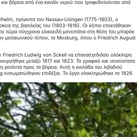
 και βόρεια από ένα κανάλι νερού που τροφοδοτούνταν από
ilhelm, πρίγκιπα του Nassau-Usingen (1775-1803), ο
κεια της βασιλείας του (1803-1816). Οι κήποι επεκτάθηκαν
σε τώρα σύγχρονα ελικοειδή μονοπάτια στη θέση του μπαρόκ
ών μεσαιωνικού τύπου, το Mosburg, όπου ο Friedrich August
ν Friedrich Ludwig von Sckell να επανασχεδιάσει ολόκληρη
ιουργήθηκε μεταξύ 1817 και 1823. Το γραφικό και νεοσύστατο
 τη ροτόντα προς τα βόρεια. Αυτή η κοιλάδα του λιβαδιού
urg ενσωματώθηκαν επιδέξια. Το έργο ολοκληρώθηκε το 1826