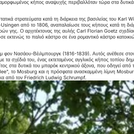
διαμορφωμένος κήπος αναψυχής περιβαλλόταν τώρα στα δυτικά
τικά στρατεύματα κατά τη διάρκεια της βασιλείας του Karl W
-Usingen από το 1806, αναπαλαίωσε τους κήπους κατά τη διάρ
ν γης. Ο αρχιτέκτονας της αυλής Carl Florian Goetz σχεδία
ε εκτενώς το παλιό κάστρο σε ένα ρομαντικό κάστρο κατοικι
ελμ φον Νασάου-Βέιλμπουργκ (1816-1839). Αυτός ανέθεσε στο
ε τα σχέδιά του, ένας εκτεταμένος αγγλικός κήπος τοπίου δημ
κλίτος στα δυτικά του μπαρόκ κεντρικού άξονα, που οδηγεί από
 Allee", το Mosburg και η πρόσφατα ανασκαμμένη λίμνη Mosb
ακα από τον Friedrich Ludwig Schrumpf.