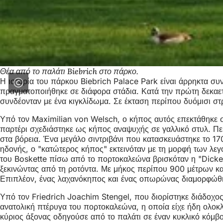
Θέα από το παλάτι Biebrich στο πάρκο.
Η ιστορία του πάρκου Biebrich Palace Park είναι άρρηκτα συ
πραγματοποιήθηκε σε διάφορα στάδια. Κατά την πρώτη δεκαετ
συνδέονταν με ένα κιγκλίδωμα. Σε έκταση περίπου δυόμισι 
Υπό τον Maximilian von Welsch, ο κήπος αυτός επεκτάθηκε σ
παρτέρι σχεδιάστηκε ως κήπος αναψυχής σε γαλλικό στυλ. Περ
στα βόρεια. Ένα μεγάλο σιντριβάνι που κατασκευάστηκε το 1
ηδονής, ο "κατώτερος κήπος" εκτεινόταν με τη μορφή των λεγ
του Boskette πίσω από το πορτοκαλεώνα βρισκόταν η "Dicke A
ξεκινώντας από τη ροτόντα. Με μήκος περίπου 900 μέτρων κα
Επιπλέον, ένας λαχανόκηπος και ένας οπωρώνας διαμορφώθηκα
Υπό τον Friedrich Joachim Stengel, που διορίστηκε διάδοχος
ανατολική πτέρυγα του πορτοκαλεώνα, η οποία είχε ήδη ολοκ
κύριος άξονας οδηγούσε από το παλάτι σε έναν κυκλικό κόμβο 