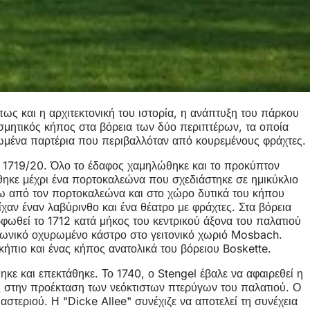
ως και η αρχιτεκτονική του ιστορία, η ανάπτυξη του πάρκου
σμητικός κήπος στα βόρεια των δύο περιπτέρων, τα οποία
φωμένα παρτέρια που περιβαλλόταν από κουρεμένους φράχτες.
ι 1719/20. Όλο το έδαφος χαμηλώθηκε και το προκύπτον
θηκε μέχρι ένα πορτοκαλεώνα που σχεδιάστηκε σε ημικύκλιο
σω από τον πορτοκαλεώνα και στο χώρο δυτικά του κήπου
αν έναν λαβύρινθο και ένα θέατρο με φράχτες. Στα βόρεια
φωθεί το 1712 κατά μήκος του κεντρικού άξονα του παλατιού
αιωνικό οχυρωμένο κάστρο στο γειτονικό χωριό Mosbach.
πιο και ένας κήπος ανατολικά του βόρειου Boskette.
ε και επεκτάθηκε. Το 1740, ο Stengel έβαλε να αφαιρεθεί η
ς στην προέκταση των νεόκτιστων πτερύγων του παλατιού. Ο
αστεριού. Η "Dicke Allee" συνέχιζε να αποτελεί τη συνέχεια