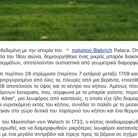
νδεδεμένη με την ιστορία του
παλατιού Biebrich
Palace. Όπ
ία του 18ου αιώνα, δημιουργήθηκε ένας μικρός μπαρόκ διακο
στρεμμάτων, αποτελούνταν ουσιαστικά από γεωμετρικά διαμορ
ε περίπου 28 στρέμματα (περίπου 7 εκτάρια) μεταξύ 1709 κα
ιτριγυρισμένο από όλες τις πλευρές από μια βεράντα, επεκτά
708 αποτελούσε το ύψος και το κέντρο του κήπου. Αμέσως πί
όμενων bosquets, που, σύμφωνα με το μπαρόκ γούστο, περιείχ
llee", μια λεωφόρος από καστανιές, η οποία είχε ήδη διαμορ
ι ευρισκόμενη εκτός του κήπου, συνέδεε το παλάτι με το μεσ
ν στο χώρο δυτικά του παρτεριού του κήπου και ένα θερμοκή
 του Maximilian von Welsch το 1733, ο κήπος αναδιαμορφώθηκ
ληρωθεί, και να διαμορφωθούν μικρότερες λεωφόροι καστανιά
με ένα μεγάλο σιντριβάνι και έτρεχε προς τα βόρεια σε σχήμα 