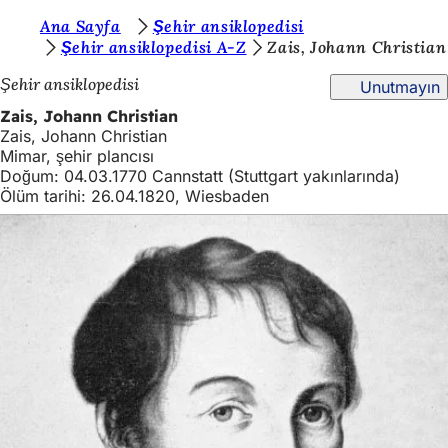
B
Ana Sayfa
Şehir ansiklopedisi
İçeriğe atla
Şehir ansiklopedisi A-Z
Zais, Johann Christian
u
Şehir ansiklopedisi
Unutmayın
r
Zais, Johann Christian
a
Zais, Johann Christian
d
Mimar, şehir plancısı
Doğum: 04.03.1770 Cannstatt (Stuttgart yakınlarında)
a
Ölüm tarihi: 26.04.1820, Wiesbaden
s
ı
n
ı
z
: