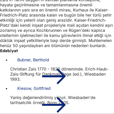
hayata geçirilmesine ve tamamlanmasına önemli
katkılarının yanı sıra en önemli mirası, Kurhaus ile Kaiser-
Friedrich-Platz arasında kalan ve bugün bile her türlü şehir
etkinliği için yeterli olan geniş arazidir. Kaiser-Friedrich-
Platz'daki kendi inşaat projeleriyle mali açıdan kendini aşırı
zorlamış ve ayrıca Kochbrunnen ve Rügen'deki kaplıca
otellerinin işletmecileri ile kamu görevlerini ihmal ettiği için
düklük inşaat yetkilileriyle başı derde girmişti. Muhtemelen
henüz 50 yaşındayken ani ölümünün nedenleri bunlardı.
Edebiyat
Bubner, Berthold
Christian Zais 1770 - 1820 döneminde. Erich-Haub-
Zais-Stiftung für Denkmalpflege (ed.), Wiesbaden
1993.
Kiesow, Gottfried
Yanlış değerlendirilmiş yüzyıl. Wiesbaden'de
tarihselcilik örneği, Bonn 2005.