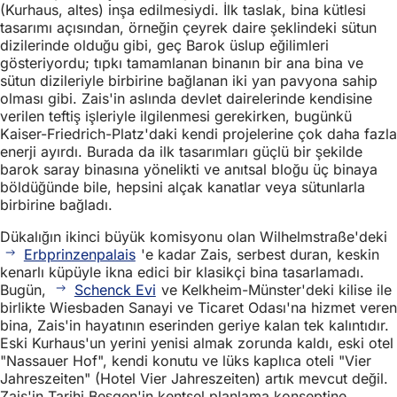
(Kurhaus, altes) inşa edilmesiydi. İlk taslak, bina kütlesi
tasarımı açısından, örneğin çeyrek daire şeklindeki sütun
dizilerinde olduğu gibi, geç Barok üslup eğilimleri
gösteriyordu; tıpkı tamamlanan binanın bir ana bina ve
sütun dizileriyle birbirine bağlanan iki yan pavyona sahip
olması gibi. Zais'in aslında devlet dairelerinde kendisine
verilen teftiş işleriyle ilgilenmesi gerekirken, bugünkü
Kaiser-Friedrich-Platz'daki kendi projelerine çok daha fazla
enerji ayırdı. Burada da ilk tasarımları güçlü bir şekilde
barok saray binasına yönelikti ve anıtsal bloğu üç binaya
böldüğünde bile, hepsini alçak kanatlar veya sütunlarla
birbirine bağladı.
Dükalığın ikinci büyük komisyonu olan Wilhelmstraße'deki
Erbprinzenpalais
'e kadar Zais, serbest duran, keskin
kenarlı küpüyle ikna edici bir klasikçi bina tasarlamadı.
Bugün,
Schenck Evi
ve Kelkheim-Münster'deki kilise ile
birlikte Wiesbaden Sanayi ve Ticaret Odası'na hizmet veren
bina, Zais'in hayatının eserinden geriye kalan tek kalıntıdır.
Eski Kurhaus'un yerini yenisi almak zorunda kaldı, eski otel
"Nassauer Hof", kendi konutu ve lüks kaplıca oteli "Vier
Jahreszeiten" (Hotel Vier Jahreszeiten) artık mevcut değil.
Zais'in Tarihi Beşgen'in kentsel planlama konseptine,