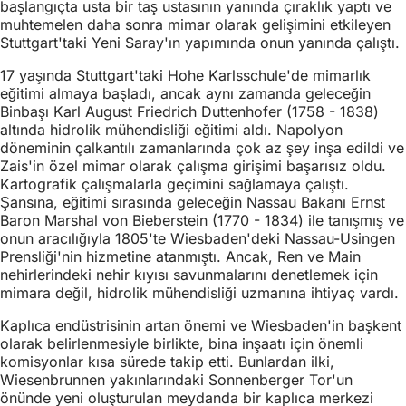
başlangıçta usta bir taş ustasının yanında çıraklık yaptı ve
muhtemelen daha sonra mimar olarak gelişimini etkileyen
Stuttgart'taki Yeni Saray'ın yapımında onun yanında çalıştı.
17 yaşında Stuttgart'taki Hohe Karlsschule'de mimarlık
eğitimi almaya başladı, ancak aynı zamanda geleceğin
Binbaşı Karl August Friedrich Duttenhofer (1758 - 1838)
altında hidrolik mühendisliği eğitimi aldı. Napolyon
döneminin çalkantılı zamanlarında çok az şey inşa edildi ve
Zais'in özel mimar olarak çalışma girişimi başarısız oldu.
Kartografik çalışmalarla geçimini sağlamaya çalıştı.
Şansına, eğitimi sırasında geleceğin Nassau Bakanı Ernst
Baron Marshal von Bieberstein (1770 - 1834) ile tanışmış ve
onun aracılığıyla 1805'te Wiesbaden'deki Nassau-Usingen
Prensliği'nin hizmetine atanmıştı. Ancak, Ren ve Main
nehirlerindeki nehir kıyısı savunmalarını denetlemek için
mimara değil, hidrolik mühendisliği uzmanına ihtiyaç vardı.
Kaplıca endüstrisinin artan önemi ve Wiesbaden'in başkent
olarak belirlenmesiyle birlikte, bina inşaatı için önemli
komisyonlar kısa sürede takip etti. Bunlardan ilki,
Wiesenbrunnen yakınlarındaki Sonnenberger Tor'un
önünde yeni oluşturulan meydanda bir kaplıca merkezi