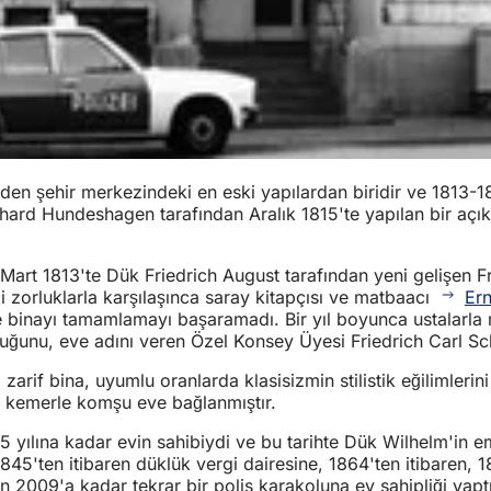
 şehir merkezindeki en eski yapılardan biridir ve 1813-1817 
rnhard Hundeshagen tarafından Aralık 1815'te yapılan bir açık
 Mart 1813'te Dük Friedrich August tarafından yeni gelişen F
i zorluklarla karşılaşınca saray kitapçısı ve matbaacı
Er
le binayı tamamlamayı başaramadı. Bir yıl boyunca ustalarla
uğunu, eve adını veren Özel Konsey Üyesi Friedrich Carl Sch
ı zarif bina, uyumlu oranlarda klasisizmin stilistik eğilimler
ir kemerle komşu eve bağlanmıştır.
835 yılına kadar evin sahibiydi ve bu tarihte Dük Wilhelm'in 
a 1845'ten itibaren düklük vergi dairesine, 1864'ten itibaren,
n 2009'a kadar tekrar bir polis karakoluna ev sahipliği yap