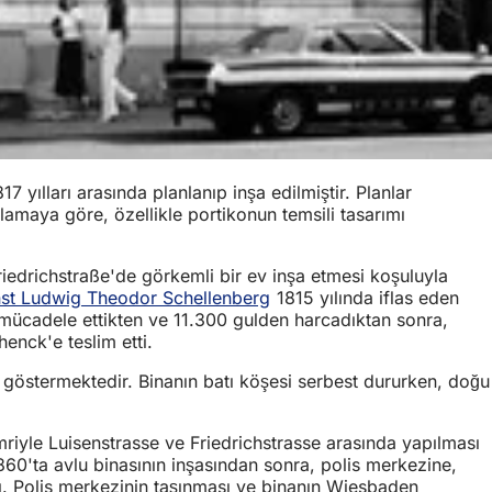
yılları arasında planlanıp inşa edilmiştir. Planlar
lamaya göre, özellikle portikonun temsili tasarımı
riedrichstraße'de görkemli bir ev inşa etmesi koşuluyla
nst Ludwig Theodor Schellenberg
1815 yılında iflas eden
 mücadele ettikten ve 11.300 gulden harcadıktan sonra,
enck'e teslim etti.
ini göstermektedir. Binanın batı köşesi serbest dururken, doğu
emriyle Luisenstrasse ve Friedrichstrasse arasında yapılması
 1860'ta avlu binasının inşasından sonra, polis merkezine,
tı. Polis merkezinin taşınması ve binanın Wiesbaden