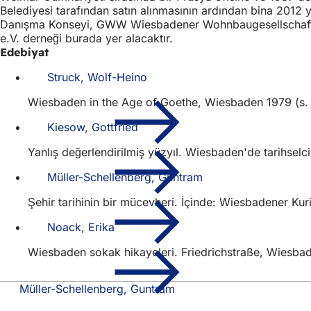
Belediyesi tarafından satın alınmasının ardından bina 2012 yı
Danışma Konseyi, GWW Wiesbadener Wohnbaugesellschaft
e.V. derneği burada yer alacaktır.
Edebiyat
Struck, Wolf-Heino
Wiesbaden in the Age of Goethe, Wiesbaden 1979 (s. 1
Kiesow, Gottfried
Yanlış değerlendirilmiş yüzyıl. Wiesbaden'de tarihselci
Müller-Schellenberg, Guntram
Şehir tarihinin bir mücevheri. İçinde: Wiesbadener Kur
Noack, Erika
Wiesbaden sokak hikayeleri. Friedrichstraße, Wiesbad
Müller-Schellenberg, Guntram