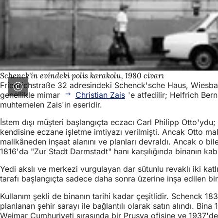
Schenck'in evindeki polis karakolu, 1980 civarı
Friedrichstraße 32 adresindeki Schenck'sche Haus, Wiesbaden
genellikle mimar
Christian Zais
'e atfedilir; Helfrich Be
muhtemelen Zais'in eseridir.
İstem dışı müşteri başlangıçta eczacı Carl Philipp Otto'ydu;
kendisine eczane işletme imtiyazı verilmişti. Ancak Otto mal
malikâneden inşaat alanını ve planları devraldı. Ancak o bi
1816'da "Zur Stadt Darmstadt" hanı karşılığında binanın kab
Yedi akslı ve merkezi vurgulayan dar sütunlu revaklı iki katl
tarafı başlangıçta sadece daha sonra üzerine inşa edilen b
Kullanım şekli de binanın tarihi kadar çeşitlidir. Schenck 1
planlanan şehir sarayı ile bağlantılı olarak satın alındı. Bin
Weimar Cumhuriyeti sırasında bir Prusya ofisine ve 1937'de