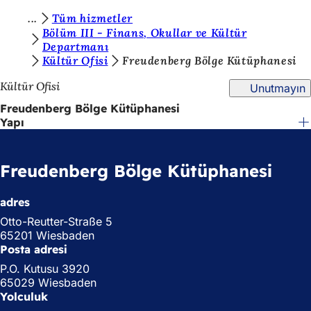
B
Tüm hizmetler
İçeriğe atla
Bölüm III - Finans, Okullar ve Kültür
u
Departmanı
Kültür Ofisi
Freudenberg Bölge Kütüphanesi
r
a
Kültür Ofisi
Unutmayın
d
Freudenberg Bölge Kütüphanesi
Yapı
a
s
Freudenberg Bölge Kütüphanesi
ı
n
adres
ı
Otto-Reutter-Straße 5
z
65201 Wiesbaden
Posta adresi
:
P.O. Kutusu 3920
65029 Wiesbaden
Yolculuk