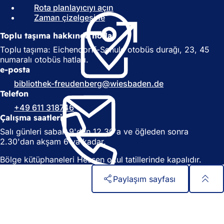
Rota planlayıcıyı açın
(
Zaman çizelgesine
(
Y
Y
e
Toplu taşıma hakkında notlar
e
n
n
i
Toplu taşıma: Eichendorff-Schule otobüs durağı, 23, 45
i
b
numaralı otobüs hatları.
b
i
e-posta
i
r
bibliothek-freudenberg
wiesbaden
de
r
s
Telefon
s
e
+49 611 318746
e
k
Çalışma saatleri
k
m
m
e
Salı günleri sabah 9'dan 12.30'a ve öğleden sonra
e
d
2.30'dan akşam 6'ya kadar.
d
e
e
a
Bölge kütüphaneleri Hessen okul tatillerinde kapalıdır.
a
ç
ç
ı
Paylaşım sayfası
ı
l
l
ı
Ayak
Hızlı erişim
ı
r
bölgesi
Tüm hizmetler
r
)