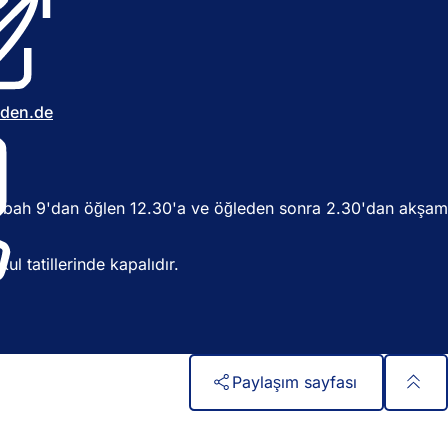
n
i
b
i
r
s
aden
de
e
k
m
e
d
bah 9'dan öğlen 12.30'a ve öğleden sonra 2.30'dan akşam
e
a
ç
l tatillerinde kapalıdır.
ı
l
ı
r
)
Paylaşım sayfası