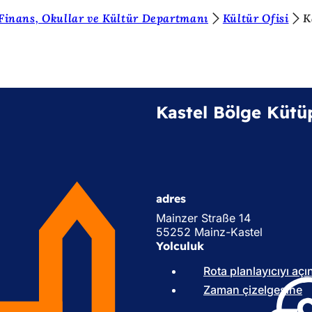
 Finans, Okullar ve Kültür Departmanı
Kültür Ofisi
K
Kastel Bölge Kütü
adres
Mainzer Straße 14
55252 Mainz-Kastel
Yolculuk
Rota planlayıcıyı açı
Zaman çizelgesine
(
Y