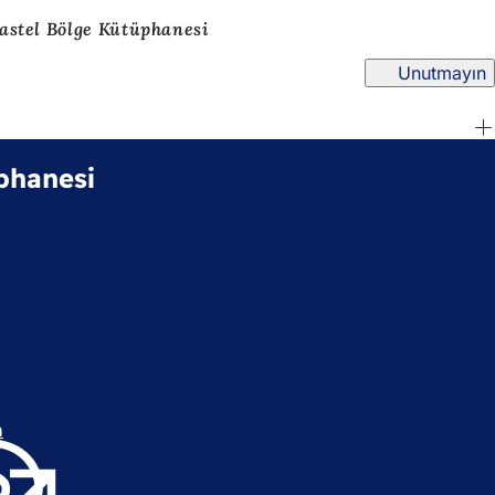
astel Bölge Kütüphanesi
Unutmayın
phanesi
n
(
Y
e