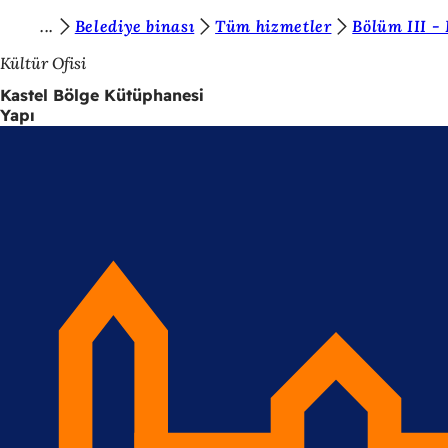
B
Belediye binası
Tüm hizmetler
Bölüm III -
İçeriğe atla
u
Kültür Ofisi
r
Kastel Bölge Kütüphanesi
Yapı
a
d
a
s
ı
n
ı
z
: