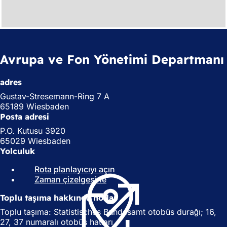
Avrupa ve Fon Yönetimi Departmanı
adres
Gustav-Stresemann-Ring 7 A
65189 Wiesbaden
Posta adresi
P.O. Kutusu 3920
65029 Wiesbaden
Yolculuk
Rota planlayıcıyı açın
(
Zaman çizelgesine
(
Y
Y
e
Toplu taşıma hakkında notlar
e
n
n
i
Toplu taşıma: Statistisches Bundesamt otobüs durağı; 16,
i
b
27, 37 numaralı otobüs hatları