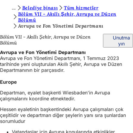
B
Belediye binası
Tüm hizmetler
İçeriğe atla
Bölüm VII - Akıllı Şehir, Avrupa ve Düzen
u
Bölümü
Avrupa ve Fon Yönetimi Departmanı
r
a
Bölüm VII - Akıllı Şehir, Avrupa ve Düzen
Unutma
Bölümü
yın
d
Avrupa ve Fon Yönetimi Departmanı
a
Avrupa ve Fon Yönetimi Departmanı, 1 Temmuz 2023
s
tarihinde yeni oluşturulan Akıllı Şehir, Avrupa ve Düzen
Departmanının bir parçasıdır.
ı
n
Europe
ı
Departman, eyalet başkenti Wiesbaden'in Avrupa
çalışmalarını koordine etmektedir.
z
:
Hessen eyaletinin başkentindeki Avrupa çalışmaları çok
çeşitlidir ve departman diğer şeylerin yanı sıra şunlardan
sorumludur
Vatandaşlar için Avrupa konularında etkinlikler