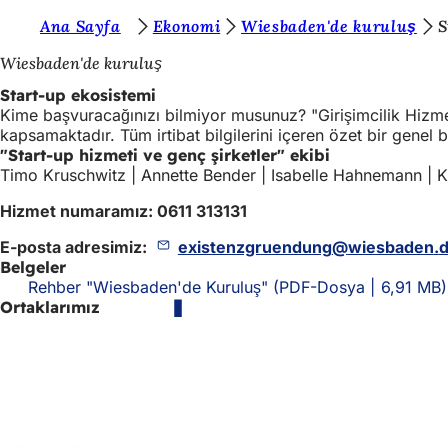
B
Ana Sayfa
Ekonomi
Wiesbaden'de kuruluş
S
İçeriğe atla
u
Wiesbaden'de kuruluş
r
Start-up ekosistemi
Kime başvuracağınızı bilmiyor musunuz? "Girişimcilik Hizmetl
a
kapsamaktadır. Tüm irtibat bilgilerini içeren özet bir genel b
d
"Start-up hizmeti ve genç şirketler" ekibi
Timo Kruschwitz | Annette Bender | Isabelle Hahnemann | K
a
Hizmet numaramız: 0611 313131
s
ı
E-posta adresimiz:
existenzgruendung
wiesbaden
Belgeler
n
Rehber "Wiesbaden'de Kuruluş"
PDF
-Dosya
6,91 MB
ı
Ortaklarımız
z
: