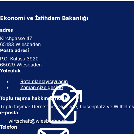
Ekonomi ve İstihdam Bakanlığı
adres
Kirchgasse 47
65183 Wiesbaden
Posta adresi
P.O. Kutusu 3920
65029 Wiesbaden
Yolculuk
Rota planlayıcıyı açın
(
Zaman çizelgesine
(
Y
Y
e
Toplu taşıma hakkında notlar
e
n
n
i
Toplu taşıma: Dern'sches Gelände, Luisenplatz ve Wilhelmstra
i
b
e-posta
b
i
wirtschaft
wiesbaden
de
i
r
Telefon
r
s