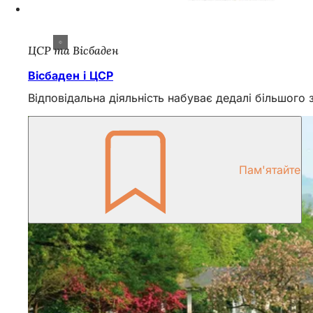
ЦСР та Вісбаден
Вісбаден і ЦСР
Відповідальна діяльність набуває дедалі більшого з
Пам'ятайте