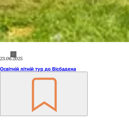
23.06.2025
Освітній літній тур до Вісбадена
Пам'ятайте
Зона
для
ніг