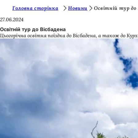
Т
Головна сторінка
Новини
Освітній тур до 
Перейти до змісту
и
27.06.2024
т
Освітній тур до Вісбадена
Цьогорічна освітня поїздка до Вісбадена, а також до Курх
у
т
: