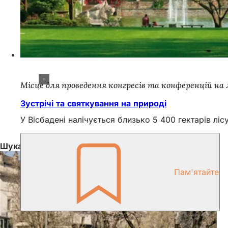
Місце для проведення конгресів та конференцій на 
Зустрічі та святкування на природі
У Вісбадені налічується близько 5 400 гектарів лі
Шукайте натхнення для Вісбадена тут!
Пам'ятайте