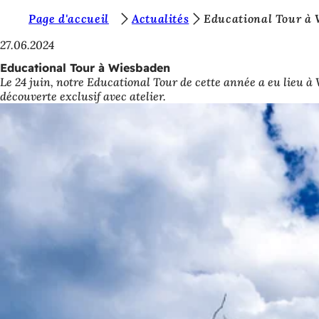
V
Page d'accueil
Actualités
Educational Tour à
Accéder au contenu
o
27.06.2024
u
Educational Tour à Wiesbaden
Le 24 juin, notre Educational Tour de cette année a eu lieu à 
s
découverte exclusif avec atelier.
ê
t
e
s
i
c
i
: