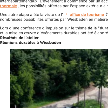
interdépartementaux. L'événement a commencé par un accueil
thermale
(S'ouvre
,
les possibilités offertes par l'espace extérieur a
dans
Une autre étape a été la visite de l'
office de tourisme
(
un
nombreuses possibilités offertes par Wiesbaden en matiè
nouvel
onglet)
Lors d'une conférence d'impulsion sur le thème
de la "dur
et la mise en œuvre d'événements durables ont été élaborée
Résultats de l'atelier
Réunions durables à Wiesbaden