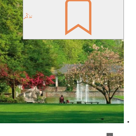
تذكّر