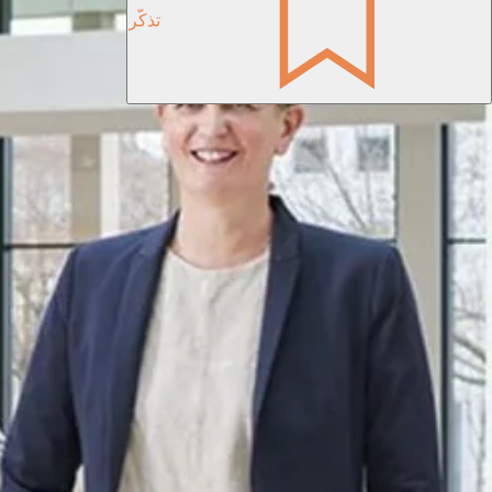
تذكّر