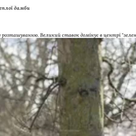
еплої дамби
розташуванню. Великий ставок домінує в центрі "зелено