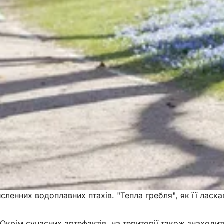
сленних водоплавних птахів. "Тепла гребля", як її лас
Окрім сучасних артефактів, на території також знаходи