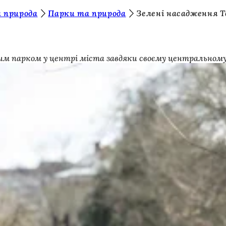
 природа
Парки та природа
Зелені насадження Т
им парком у центрі міста завдяки своєму центральному 