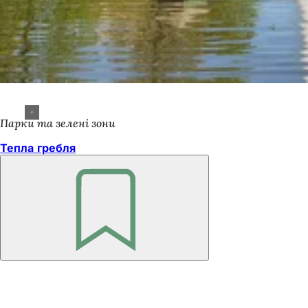
Парки та зелені зони
Тепла гребля
Пам'ятайте
Зона
для
ніг