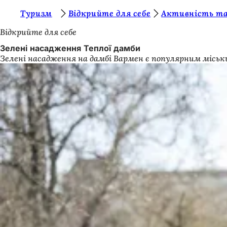
Т
Туризм
Відкрийте для себе
Активність та
Перейти до змісту
и
Відкрийте для себе
т
Зелені насадження Теплої дамби
Зелені насадження на дамбі Вармен є популярним міськ
у
т
: