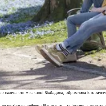
каво називають мешканці Вісбадена, обрамлена історични
ться пам'ятник кайзеру Вільгельму I та історичні фрагм