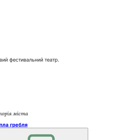
вий фестивальний театр.
торія міста
пла гребля