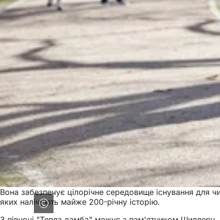
Вона забезпечує цілорічне середовище існування для чи
яких налічують майже 200-річну історію.
З півночі "Тепла дамба" межує з пам'ятником Шиллеру. 