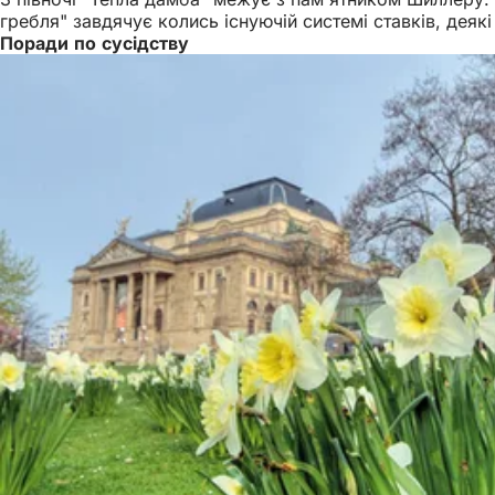
гребля" завдячує колись існуючій системі ставків, дея
Поради по сусідству