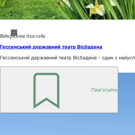
Відкрийте для себе
Гессенський державний театр Вісбадена
Гессенський державний театр Вісбадена - один з найусп
Також цікаво
Пам'ятайте