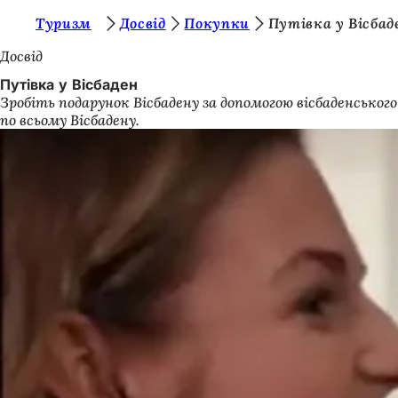
Т
Туризм
Досвід
Покупки
Путівка у Вісбад
Перейти до змісту
и
Досвід
т
Путівка у Вісбаден
Зробіть подарунок Вісбадену за допомогою вісбаденськог
у
по всьому Вісбадену.
т
: