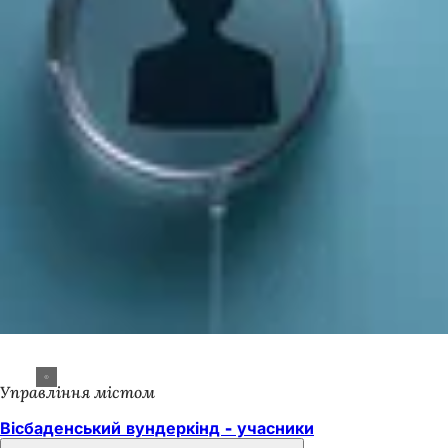
Управління містом
Вісбаденський вундеркінд - учасники