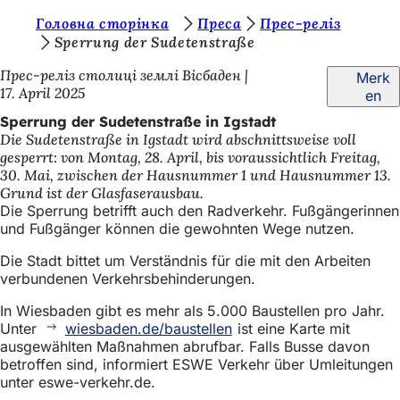
S
Головна сторінка
Преса
Прес-реліз
Inhalt anspringen
Sperrung der Sudetenstraße
i
Прес-реліз столиці землі Вісбаден
Merk
e
17. April 2025
en
b
Sperrung der Sudetenstraße in Igstadt
e
Die Sudetenstraße in Igstadt wird abschnittsweise voll
gesperrt: von Montag, 28. April, bis voraussichtlich Freitag,
f
30. Mai, zwischen der Hausnummer 1 und Hausnummer 13.
i
Grund ist der Glasfaserausbau.
Die Sperrung betrifft auch den Radverkehr. Fußgängerinnen
n
und Fußgänger können die gewohnten Wege nutzen.
d
Die Stadt bittet um Verständnis für die mit den Arbeiten
e
verbundenen Verkehrsbehinderungen.
n
In Wiesbaden gibt es mehr als 5.000 Baustellen pro Jahr.
s
Unter
wiesbaden.de/baustellen
ist eine Karte mit
ausgewählten Maßnahmen abrufbar. Falls Busse davon
i
betroffen sind, informiert ESWE Verkehr über Umleitungen
unter eswe-verkehr.de.
c