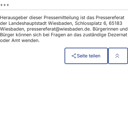
h
+++
h
Herausgeber dieser Pressemitteilung ist das Pressereferat
i
der Landeshauptstadt Wiesbaden, Schlossplatz 6, 65183
Wiesbaden,
pressereferat
wiesbaden
de
. Bürgerinnen und
e
Bürger können sich bei Fragen an das zuständige Dezernat
r
oder Amt wenden.
:
Seite teilen
Fußbereich
Швидкий доступ
Всі послуги
Календар подій
Офіс для громадян
Зворотній зв'язок на сайті
Юридичні питання
Налаштування захисту даних