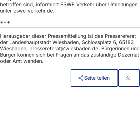
h
betroffen sind, informiert ESWE Verkehr über Umleitungen
unter eswe-verkehr.de.
h
+++
i
e
Herausgeber dieser Pressemitteilung ist das Pressereferat
der Landeshauptstadt Wiesbaden, Schlossplatz 6, 65183
r
Wiesbaden,
pressereferat
wiesbaden
de
. Bürgerinnen und
:
Bürger können sich bei Fragen an das zuständige Dezernat
oder Amt wenden.
Seite teilen
Fußbereich
Acceso rápido
Todos los servicios
Calendario de actos
Oficina del ciudadano
Comentarios sobre el sitio web