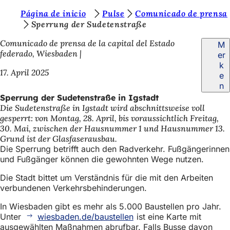
S
Página de inicio
Pulse
Comunicado de prensa
Inhalt anspringen
Sperrung der Sudetenstraße
i
Comunicado de prensa de la capital del Estado
M
e
federado, Wiesbaden
er
b
k
17. April 2025
e
e
n
f
Sperrung der Sudetenstraße in Igstadt
Die Sudetenstraße in Igstadt wird abschnittsweise voll
i
gesperrt: von Montag, 28. April, bis voraussichtlich Freitag,
n
30. Mai, zwischen der Hausnummer 1 und Hausnummer 13.
Grund ist der Glasfaserausbau.
d
Die Sperrung betrifft auch den Radverkehr. Fußgängerinnen
e
und Fußgänger können die gewohnten Wege nutzen.
n
Die Stadt bittet um Verständnis für die mit den Arbeiten
verbundenen Verkehrsbehinderungen.
s
i
In Wiesbaden gibt es mehr als 5.000 Baustellen pro Jahr.
Unter
wiesbaden.de/baustellen
ist eine Karte mit
c
ausgewählten Maßnahmen abrufbar. Falls Busse davon