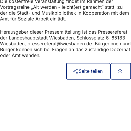
Die kostenfreie Veranstaltung findet im Rahmen der
h
Vortragsreihe „Alt werden - leicht(er) gemacht“ statt, zu
h
der die Stadt- und Musikbibliothek in Kooperation mit dem
Amt für Soziale Arbeit einlädt.
i
e
Herausgeber dieser Pressemitteilung ist das Pressereferat
der Landeshauptstadt Wiesbaden, Schlossplatz 6, 65183
r
Wiesbaden,
pressereferat
wiesbaden
de
. Bürgerinnen und
:
Bürger können sich bei Fragen an das zuständige Dezernat
oder Amt wenden.
Seite teilen
Fußbereich
Швидкий доступ
Всі послуги
Календар подій
Офіс для громадян
Зворотній зв'язок на сайті