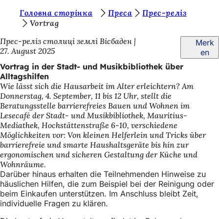
S
Головна сторінка
Преса
Прес-реліз
Inhalt anspringen
Vortrag
i
Прес-реліз столиці землі Вісбаден
Merk
e
27. August 2025
en
b
Vortrag in der Stadt- und Musikbibliothek über
e
Alltagshilfen
Wie lässt sich die Hausarbeit im Alter erleichtern? Am
f
Donnerstag, 4. September, 11 bis 12 Uhr, stellt die
i
Beratungsstelle barrierefreies Bauen und Wohnen im
Lesecafé der Stadt- und Musikbibliothek, Mauritius-
n
Mediathek, Hochstättenstraße 6-10, verschiedene
d
Möglichkeiten vor: Von kleinen Helferlein und Tricks über
barrierefreie und smarte Haushaltsgeräte bis hin zur
e
ergonomischen und sicheren Gestaltung der Küche und
Wohnräume.
n
Darüber hinaus erhalten die Teilnehmenden Hinweise zu
s
häuslichen Hilfen, die zum Beispiel bei der Reinigung oder
beim Einkaufen unterstützen. Im Anschluss bleibt Zeit,
i
individuelle Fragen zu klären.
c