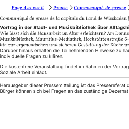
S
Page d'accueil
Presse
Communiqué de presse
Inhalt anspringen
i
Communiqué de presse de la capitale du Land de Wiesbaden
e
Vortrag in der Stadt- und Musikbibliothek über Alltagshi
Wie lässt sich die Hausarbeit im Alter erleichtern? Am Donner
b
Musikbibliothek, Mauritius-Mediathek, Hochstättenstraße 6-1
e
hin zur ergonomischen und sicheren Gestaltung der Küche 
Darüber hinaus erhalten die Teilnehmenden Hinweise zu häus
f
individuelle Fragen zu klären.
i
Die kostenfreie Veranstaltung findet im Rahmen der Vortrags
n
Soziale Arbeit einlädt.
d
Herausgeber dieser Pressemitteilung ist das Presserefera
e
Bürger können sich bei Fragen an das zuständige Dezerna
n
s
i
Fußbereich
Accès rapide
c
Tous les services