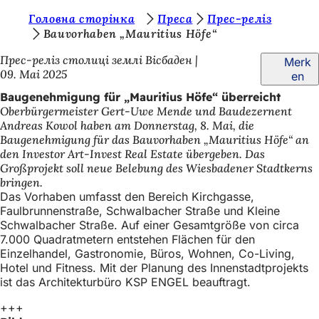
S
Головна сторінка
Преса
Прес-реліз
Inhalt anspringen
Bauvorhaben „Mauritius Höfe“
i
Прес-реліз столиці землі Вісбаден
Merk
e
09. Mai 2025
en
b
Baugenehmigung für „Mauritius Höfe“ überreicht
e
Oberbürgermeister Gert-Uwe Mende und Baudezernent
Andreas Kowol haben am Donnerstag, 8. Mai, die
f
Baugenehmigung für das Bauvorhaben „Mauritius Höfe“ an
i
den Investor Art-Invest Real Estate übergeben. Das
Großprojekt soll neue Belebung des Wiesbadener Stadtkerns
n
bringen.
d
Das Vorhaben umfasst den Bereich Kirchgasse,
Faulbrunnenstraße, Schwalbacher Straße und Kleine
e
Schwalbacher Straße. Auf einer Gesamtgröße von circa
7.000 Quadratmetern entstehen Flächen für den
n
Einzelhandel, Gastronomie, Büros, Wohnen, Co-Living,
s
Hotel und Fitness. Mit der Planung des Innenstadtprojekts
ist das Architekturbüro KSP ENGEL beauftragt.
i
c
+++