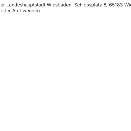
Tab)
t der Landeshauptstadt Wiesbaden, Schlossplatz 6, 65183 W
t oder Amt wenden.
и
подій
громадян
зв'язок на сайті
ння захисту даних
ористання
 про доступність