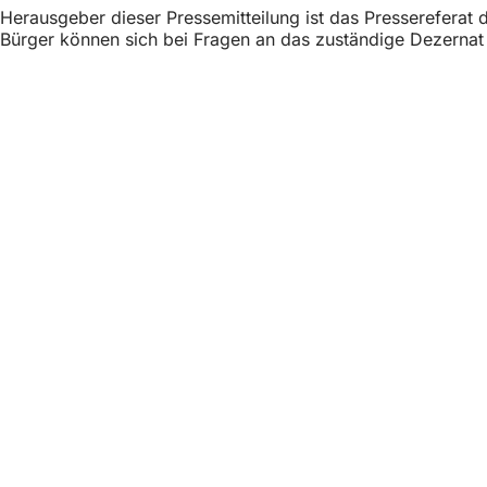
h
Herausgeber dieser Pressemitteilung ist das Presserefera
Bürger können sich bei Fragen an das zuständige Dezerna
h
i
e
Fußbereich
Швидкий доступ
r
Всі послуг
:
Календар 
Офіс для 
Зворотній 
Юридичні питання
Налаштува
Умови вик
Декларація