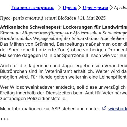
S
Головна сторінка
Преса
Прес-реліз
Afrik
Inhalt anspringen
i
Прес-реліз столиці землі Вісбаден
21. Mai 2025
e
Afrikanische Schweinepest: Lockerungen für Landwirti
Eine neue Allgemeinverfügung zur Afrikanischen Schweinepest
b
Hunde und das Wegegebot auf der Schiersteiner Aue bleiben w
e
Das Mähen von Grünland, Bearbeitungsmaßnahmen oder die 
der Sperrzone II (Infizierte Zone) ohne vorherigen Drohnen
f
Maisernte dagegen ist in der Sperrzone II nach wie vor nu
i
Auch für die Jägerinnen und Jäger ergeben sich Veränderun
n
Blutröhrchen sind im Veterinäramt erhältlich. Weiter wird 
möglich wird. Für Hunde gelten weiterhin eine Leinenpflic
d
e
Wer Wildschweinkadaver entdeckt, soll diese unverzüglic
Freitag innerhalb der Dienstzeiten beim Amt für Veterinär
n
zuständigen Polizeidienststelle.
s
Mehr Informationen zur ASP stehen auch unter
wiesbad
i
+++
c