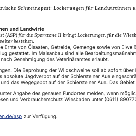
anische Schweinepest: Lockerungen für Landwirtinnen 
nnen und Landwirte
 (ASP) für die Sperrzone II bringt Lockerungen für die Wies
eiter bestehen.
Ernte von Ölsaaten, Getreide, Gemenge sowie von Eiweißp
flug gestattet. Im Maisanbau sind alle Bearbeitungsmaßnahm
r nach Genehmigung des Veterinäramtes erlaubt.
gen. Die Beprobung der Wildschweine soll ab sofort über B
das absolute Jagdverbot auf der Schiersteiner Aue eingeschr
ht und das Wegegebot auf der Schiersteiner Aue. Das Gebie
h unter Angabe des genauen Fundortes melden, wenn mögli
wesen und Verbraucherschutz Wiesbaden unter (0611) 890770 
en.de/asp
(Öffnet
zur Verfügung.
in
einem
neuen