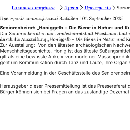
S
Головна сторінка
Преса
Прес-реліз
Senio
Inhalt anspringen
i
Прес-реліз столиці землі Вісбаден
01. September 2025
e
Seniorenbeirat: „Honiggelb – Die Biene in Natur- und 
Der Seniorenbeirat in der Landeshauptstadt Wiesbaden lädt 
b
durch die Ausstellung „Honiggelb – Die Biene in Natur und K
e
Zur Ausstellung: Von den ältesten archäologischen Nachwei
Menschheitsgeschichte. Honig ist das älteste Süßungsmitte
f
gilt als eine bewusste Abkehr von moderner Massenprodukti
i
geht um Kommunikation durch Tanz und Laute, ihre Organisati
n
Eine Voranmeldung in der Geschäftsstelle des Seniorenbeira
d
Herausgeber dieser Pressemitteilung ist das Presserefera
e
Bürger können sich bei Fragen an das zuständige Dezerna
n
s
i
Fußbereich
Швидкий доступ
c
Всі послуг