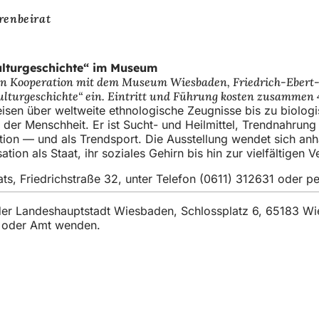
renbeirat
Kulturgeschichte“ im Museum
in Kooperation mit dem Museum Wiesbaden, Friedrich-Ebert-Al
ulturgeschichte“ ein. Eintritt und Führung kosten zusammen 
sen über weltweite ethnologische Zeugnisse bis zu biologi
l der Menschheit. Er ist Sucht- und Heilmittel, Trendnahr
on — und als Trendsport. Die Ausstellung wendet sich anha
on als Staat, ihr soziales Gehirn bis hin zur vielfältigen V
ts, Friedrichstraße 32, unter Telefon (0611) 312631 oder p
t der Landeshauptstadt Wiesbaden, Schlossplatz 6, 65183 W
t oder Amt wenden.
и