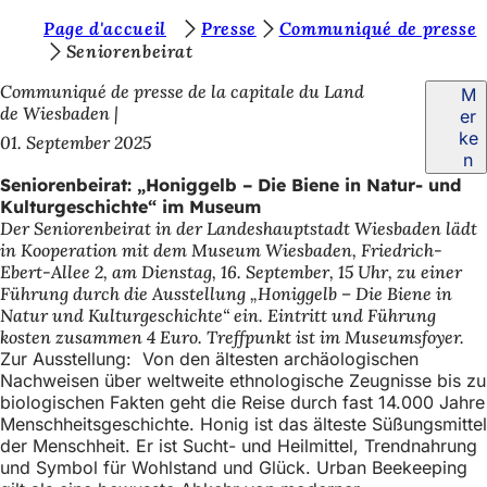
S
Page d'accueil
Presse
Communiqué de presse
Inhalt anspringen
Seniorenbeirat
i
Communiqué de presse de la capitale du Land
M
e
de Wiesbaden
er
b
ke
01. September 2025
n
e
Seniorenbeirat: „Honiggelb – Die Biene in Natur- und
f
Kulturgeschichte“ im Museum
Der Seniorenbeirat in der Landeshauptstadt Wiesbaden lädt
i
in Kooperation mit dem Museum Wiesbaden, Friedrich-
n
Ebert-Allee 2, am Dienstag, 16. September, 15 Uhr, zu einer
Führung durch die Ausstellung „Honiggelb – Die Biene in
d
Natur und Kulturgeschichte“ ein. Eintritt und Führung
e
kosten zusammen 4 Euro. Treffpunkt ist im Museumsfoyer.
Zur Ausstellung: Von den ältesten archäologischen
n
Nachweisen über weltweite ethnologische Zeugnisse bis zu
s
biologischen Fakten geht die Reise durch fast 14.000 Jahre
Menschheitsgeschichte. Honig ist das älteste Süßungsmittel
i
der Menschheit. Er ist Sucht- und Heilmittel, Trendnahrung
c
und Symbol für Wohlstand und Glück. Urban Beekeeping