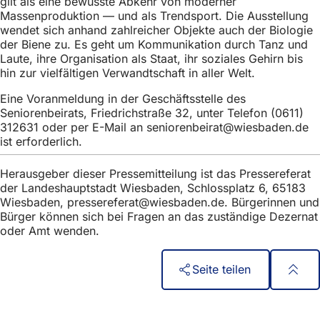
gilt als eine bewusste Abkehr von moderner
h
Massenproduktion — und als Trendsport. Die Ausstellung
wendet sich anhand zahlreicher Objekte auch der Biologie
h
der Biene zu. Es geht um Kommunikation durch Tanz und
i
Laute, ihre Organisation als Staat, ihr soziales Gehirn bis
hin zur vielfältigen Verwandtschaft in aller Welt.
e
r
Eine Voranmeldung in der Geschäftsstelle des
Seniorenbeirats, Friedrichstraße 32, unter Telefon (0611)
:
312631 oder per E-Mail an
seniorenbeirat
wiesbaden
de
ist erforderlich.
Herausgeber dieser Pressemitteilung ist das Pressereferat
der Landeshauptstadt Wiesbaden, Schlossplatz 6, 65183
Wiesbaden,
pressereferat
wiesbaden
de
. Bürgerinnen und
Bürger können sich bei Fragen an das zuständige Dezernat
oder Amt wenden.
Seite teilen
Fußbereich
Accès rapide