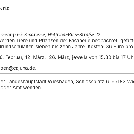
erie
lanzenpark Fasanerie, Wilfried-Ries-Straße 22.
erden Tiere und Pflanzen der Fasanerie beobachtet, gefütt
rundschulalter, sieben bis zehn Jahre. Kosten: 36 Euro pro
6. Februar, 12. März, 26. März, jeweils von 15.30 bis 17 Uh
eben
cajuna
de
.
t der Landeshauptstadt Wiesbaden, Schlossplatz 6, 65183 W
t oder Amt wenden.
и
подій