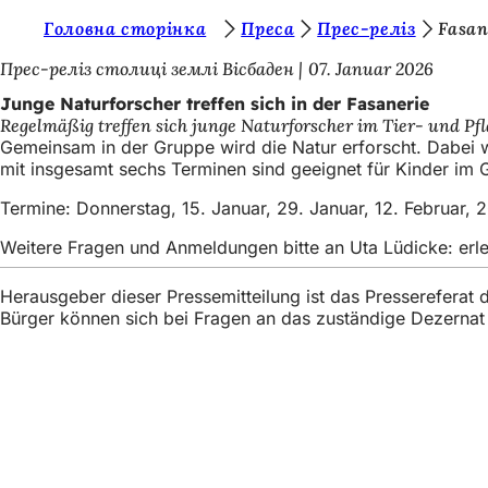
S
Головна сторінка
Преса
Прес-реліз
Fasan
Inhalt anspringen
i
Прес-реліз столиці землі Вісбаден
07. Januar 2026
e
Junge Naturforscher treffen sich in der Fasanerie
Regelmäßig treffen sich junge Naturforscher im Tier- und Pf
b
Gemeinsam in der Gruppe wird die Natur erforscht. Dabei w
e
mit insgesamt sechs Terminen sind geeignet für Kinder im G
f
Termine: Donnerstag, 15. Januar, 29. Januar, 12. Februar, 2
i
Weitere Fragen und Anmeldungen bitte an Uta Lüdicke:
erl
n
Herausgeber dieser Pressemitteilung ist das Presserefera
d
Bürger können sich bei Fragen an das zuständige Dezerna
e
n
s
Fußbereich
Швидкий доступ
i
Всі послуг
c
Календар 