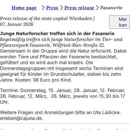
S
Home page
Press
Press release
Fasanerie
Inhalt anspringen
i
Press release of the state capital Wiesbaden
Mer
07. Januar 2026
ken
e
Junge Naturforscher treffen sich in der Fasanerie
b
Regelmäßig treffen sich junge Naturforscher im Tier- und
e
Pflanzenpark Fasanerie, Wilfried-Ries-Straße 22.
Gemeinsam in der Gruppe wird die Natur erforscht. Dabei
f
werden Tiere und Pflanzen der Fasanerie beobachtet,
i
gefüttert und es wird auch mal kreativ. Die
Donnerstagsgruppen mit insgesamt sechs Terminen sind
n
geeignet für Kinder im Grundschulalter, sieben bis zehn
d
Jahre. Kosten: 36 Euro pro Kind.
e
Termine: Donnerstag, 15. Januar, 29. Januar, 12. Februar,
26. Februar, 12. März, 26. März, jeweils von 15.30 bis 17
n
Uhr.
s
Weitere Fragen und Anmeldungen bitte an Uta Lüdicke:
i
erleben
cajuna
de
.
c