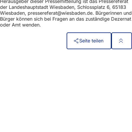
Herausgeber dieser Pressemitteilung ist das Pressereferat
h
der Landeshauptstadt Wiesbaden, Schlossplatz 6, 65183
h
Wiesbaden,
pressereferat
wiesbaden
de
. Bürgerinnen und
Bürger können sich bei Fragen an das zuständige Dezernat
i
oder Amt wenden.
e
r
Seite teilen
:
Fußbereich
Quick access
All services
Calendar of events
Citizens' office
Feedback on the website
Legal matters
Data protection settings
Terms of use
Declaration on accessibility