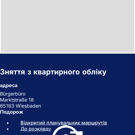
Зняття з квартирного обліку
адреса
Bürgerbüro
Marktstraße 18
65183 Wiesbaden
Подорож
Відкритий планувальник маршрутів
(
До розкладу
(
В
В
і