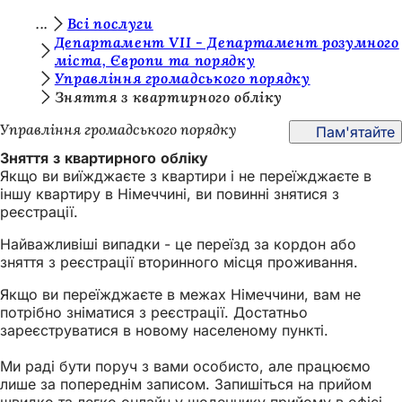
Т
Всі послуги
Перейти до змісту
Департамент VII - Департамент розумного
и
міста, Європи та порядку
Управління громадського порядку
т
Зняття з квартирного обліку
у
Управління громадського порядку
Пам'ятайте
т
Зняття з квартирного обліку
:
Якщо ви виїжджаєте з квартири і не переїжджаєте в
іншу квартиру в Німеччині, ви повинні знятися з
реєстрації.
Найважливіші випадки - це переїзд за кордон або
зняття з реєстрації вторинного місця проживання.
Якщо ви переїжджаєте в межах Німеччини, вам не
потрібно зніматися з реєстрації. Достатньо
зареєструватися в новому населеному пункті.
Ми раді бути поруч з вами особисто, але працюємо
лише за попереднім записом. Запишіться на прийом