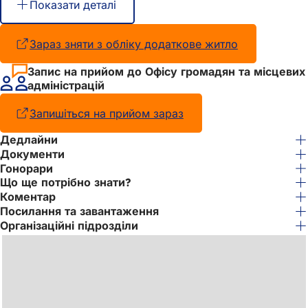
Показати деталі
Зараз зняти з обліку додаткове житло
(Відкриваєть
в
новій
Запис на прийом до Офісу громадян та місцевих
вкладці)
адміністрацій
Запишіться на прийом зараз
(Відкривається
в
Дедлайни
новій
Документи
вкладці)
Гонорари
Що ще потрібно знати?
Коментар
Посилання та завантаження
Організаційні підрозділи