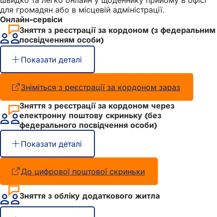
швидко та легко онлайн у щоденнику прийому в офісі
для громадян або в місцевій адміністрації.
Онлайн-сервіси
Зняття з реєстрації за кордоном (з федеральним
посвідченням особи)
Показати деталі
Зніміться з реєстрації за кордоном зараз
(Відкрив
в
Зняття з реєстрації за кордоном через
новій
електронну поштову скриньку (без
вкладці)
федерального посвідчення особи)
Показати деталі
До цифрової поштової скриньки
(Відкривається
в
новій
Зняття з обліку додаткового житла
вкладці)