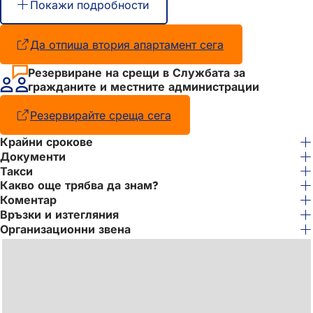
Покажи подробности
Да отпиша втория апартамент сега
(Отваря
се
в
Резервиране на срещи в Службата за
нов
гражданите и местните администрации
раздел)
Резервирайте среща сега
(Отваря
се
Крайни срокове
в
Документи
нов
раздел)
Такси
Какво още трябва да знам?
Коментар
Връзки и изтегляния
Организационни звена