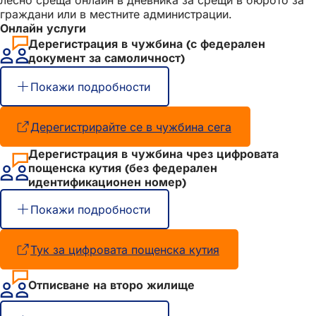
лесно среща онлайн в дневника за срещи в бюрото за
граждани или в местните администрации.
Онлайн услуги
Дерегистрация в чужбина (с федерален
документ за самоличност)
Покажи подробности
Дерегистрирайте се в чужбина сега
(Отваря
се
Дерегистрация в чужбина чрез цифровата
в
пощенска кутия (без федерален
нов
идентификационен номер)
раздел)
Покажи подробности
Тук за цифровата пощенска кутия
(Отваря
се
в
Отписване на второ жилище
нов
раздел)