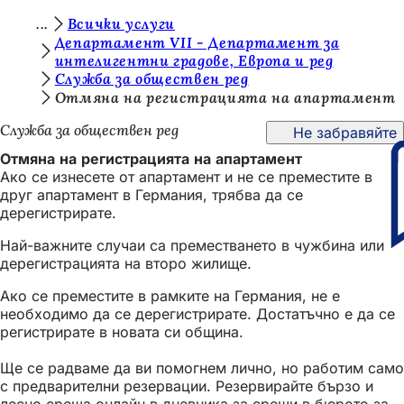
В
Всички услуги
Преминаване към съдържанието
Департамент VII - Департамент за
и
интелигентни градове, Европа и ред
Служба за обществен ред
е
Отмяна на регистрацията на апартамент
с
Служба за обществен ред
Не забравяйте
т
Отмяна на регистрацията на апартамент
е
Ако се изнесете от апартамент и не се преместите в
т
друг апартамент в Германия, трябва да се
дерегистрирате.
у
Най-важните случаи са преместването в чужбина или
к
дерегистрацията на второ жилище.
:
Ако се преместите в рамките на Германия, не е
необходимо да се дерегистрирате. Достатъчно е да се
регистрирате в новата си община.
Ще се радваме да ви помогнем лично, но работим само
с предварителни резервации. Резервирайте бързо и